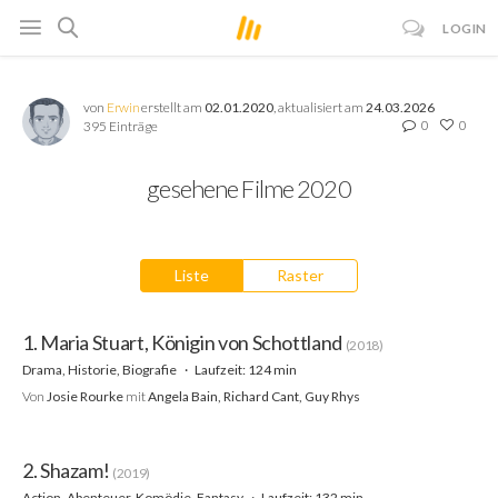
LOGIN
von
Erwin
erstellt am
02.01.2020
, aktualisiert am
24.03.2026
0
0
395 Einträge
gesehene Filme 2020
Liste
Raster
1. Maria Stuart, Königin von Schottland
(2018)
Drama, Historie, Biografie
Laufzeit: 124 min
Von
Josie Rourke
mit
Angela Bain, Richard Cant, Guy Rhys
2. Shazam!
(2019)
Action, Abenteuer, Komödie, Fantasy
Laufzeit: 132 min