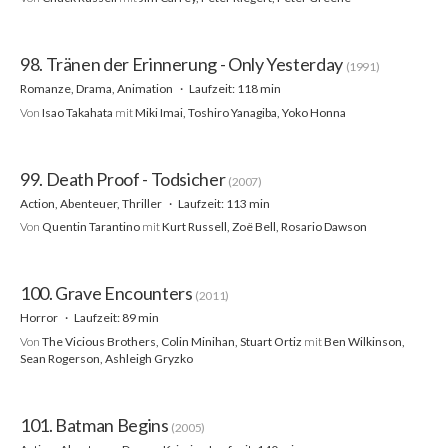
98. Tränen der Erinnerung - Only Yesterday
(1991)
Romanze, Drama, Animation
Laufzeit: 118 min
Von
Isao Takahata
mit
Miki Imai, Toshiro Yanagiba, Yoko Honna
99. Death Proof - Todsicher
(2007)
Action, Abenteuer, Thriller
Laufzeit: 113 min
Von
Quentin Tarantino
mit
Kurt Russell, Zoë Bell, Rosario Dawson
100. Grave Encounters
(2011)
Horror
Laufzeit: 89 min
Von
The Vicious Brothers, Colin Minihan, Stuart Ortiz
mit
Ben Wilkinson,
Sean Rogerson, Ashleigh Gryzko
101. Batman Begins
(2005)