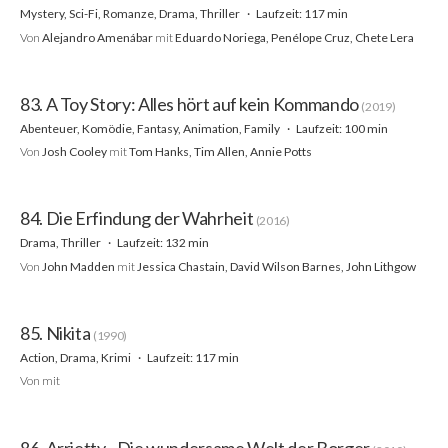
Mystery, Sci-Fi, Romanze, Drama, Thriller
Laufzeit: 117 min
Von
Alejandro Amenábar
mit
Eduardo Noriega, Penélope Cruz, Chete Lera
83. A Toy Story: Alles hört auf kein Kommando
(2019)
Abenteuer, Komödie, Fantasy, Animation, Family
Laufzeit: 100 min
Von
Josh Cooley
mit
Tom Hanks, Tim Allen, Annie Potts
84. Die Erfindung der Wahrheit
(2016)
Drama, Thriller
Laufzeit: 132 min
Von
John Madden
mit
Jessica Chastain, David Wilson Barnes, John Lithgow
85. Nikita
(1990)
Action, Drama, Krimi
Laufzeit: 117 min
Von
mit
86. Arrietty - Die wundersame Welt der Borger