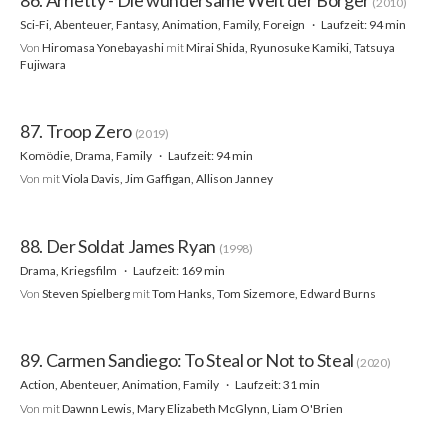
(2010)
Sci-Fi, Abenteuer, Fantasy, Animation, Family, Foreign
Laufzeit: 94 min
Von
Hiromasa Yonebayashi
mit
Mirai Shida, Ryunosuke Kamiki, Tatsuya
Fujiwara
87. Troop Zero
(2019)
Komödie, Drama, Family
Laufzeit: 94 min
Von
mit
Viola Davis, Jim Gaffigan, Allison Janney
88. Der Soldat James Ryan
(1998)
Drama, Kriegsfilm
Laufzeit: 169 min
Von
Steven Spielberg
mit
Tom Hanks, Tom Sizemore, Edward Burns
89. Carmen Sandiego: To Steal or Not to Steal
(2020)
Action, Abenteuer, Animation, Family
Laufzeit: 31 min
Von
mit
Dawnn Lewis, Mary Elizabeth McGlynn, Liam O'Brien