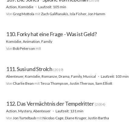
(2016)
Action, Komödie
Laufzeit: 105 min
Von
Greg Mottola
mit
Zach Galifianakis, Isla Fisher, Jon Hamm
110. Forky hat eine Frage - Was ist Geld?
Komödie, Animation, Family
Von
Bob Peterson
mit
111. Susi und Strolch
(2019)
Abenteuer, Komödie, Romanze, Drama, Family, Musical
Laufzeit: 103 min
Von
Charlie Bean
mit
Tessa Thompson, Justin Theroux, Sam Elliott
112. Das Vermächtnis der Tempelritter
(2004)
Action, Mystery, Abenteuer
Laufzeit: 131 min
Von
Jon Turteltaub
mit
Nicolas Cage, Diane Kruger, Justin Bartha