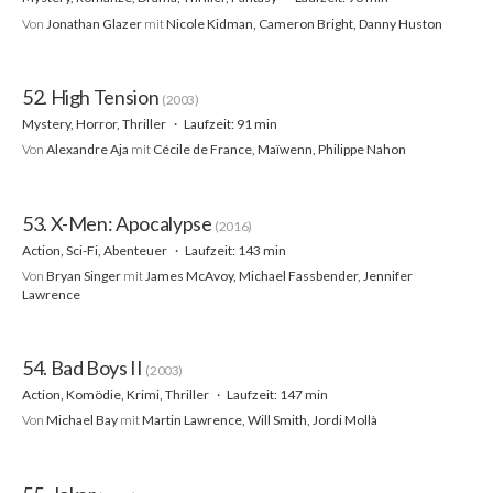
Von
Jonathan Glazer
mit
Nicole Kidman, Cameron Bright, Danny Huston
52. High Tension
(2003)
Mystery, Horror, Thriller
Laufzeit: 91 min
Von
Alexandre Aja
mit
Cécile de France, Maïwenn, Philippe Nahon
53. X-Men: Apocalypse
(2016)
Action, Sci-Fi, Abenteuer
Laufzeit: 143 min
Von
Bryan Singer
mit
James McAvoy, Michael Fassbender, Jennifer
Lawrence
54. Bad Boys II
(2003)
Action, Komödie, Krimi, Thriller
Laufzeit: 147 min
Von
Michael Bay
mit
Martin Lawrence, Will Smith, Jordi Mollà