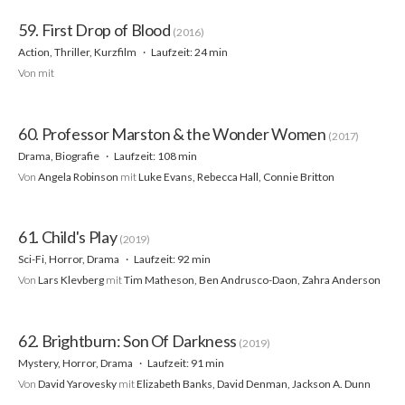
59. First Drop of Blood
(2016)
Action, Thriller, Kurzfilm
Laufzeit: 24 min
Von
mit
60. Professor Marston & the Wonder Women
(2017)
Drama, Biografie
Laufzeit: 108 min
Von
Angela Robinson
mit
Luke Evans, Rebecca Hall, Connie Britton
61. Child's Play
(2019)
Sci-Fi, Horror, Drama
Laufzeit: 92 min
Von
Lars Klevberg
mit
Tim Matheson, Ben Andrusco-Daon, Zahra Anderson
62. Brightburn: Son Of Darkness
(2019)
Mystery, Horror, Drama
Laufzeit: 91 min
Von
David Yarovesky
mit
Elizabeth Banks, David Denman, Jackson A. Dunn