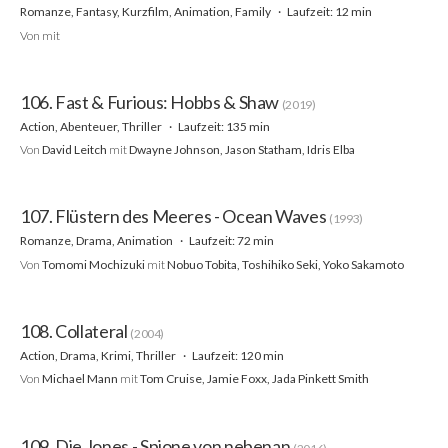
Romanze, Fantasy, Kurzfilm, Animation, Family
Laufzeit: 12 min
Von
mit
106. Fast & Furious: Hobbs & Shaw
(2019)
Action, Abenteuer, Thriller
Laufzeit: 135 min
Von
David Leitch
mit
Dwayne Johnson, Jason Statham, Idris Elba
107. Flüstern des Meeres - Ocean Waves
(1993)
Romanze, Drama, Animation
Laufzeit: 72 min
Von
Tomomi Mochizuki
mit
Nobuo Tobita, Toshihiko Seki, Yoko Sakamoto
108. Collateral
(2004)
Action, Drama, Krimi, Thriller
Laufzeit: 120 min
Von
Michael Mann
mit
Tom Cruise, Jamie Foxx, Jada Pinkett Smith
109. Die Jones - Spione von nebenan