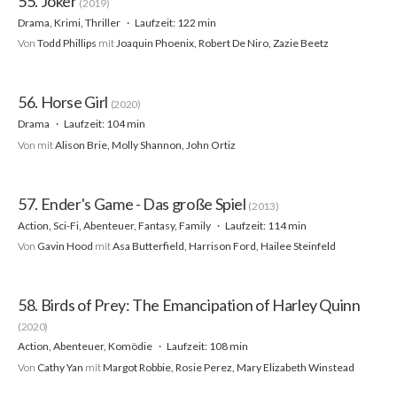
55. Joker
(2019)
Drama, Krimi, Thriller
Laufzeit: 122 min
Von
Todd Phillips
mit
Joaquin Phoenix, Robert De Niro, Zazie Beetz
56. Horse Girl
(2020)
Drama
Laufzeit: 104 min
Von
mit
Alison Brie, Molly Shannon, John Ortiz
57. Ender's Game - Das große Spiel
(2013)
Action, Sci-Fi, Abenteuer, Fantasy, Family
Laufzeit: 114 min
Von
Gavin Hood
mit
Asa Butterfield, Harrison Ford, Hailee Steinfeld
58. Birds of Prey: The Emancipation of Harley Quinn
(2020)
Action, Abenteuer, Komödie
Laufzeit: 108 min
Von
Cathy Yan
mit
Margot Robbie, Rosie Perez, Mary Elizabeth Winstead