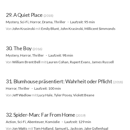
29. A Quiet Place
(2018)
Mystery, Sci-Fi, Horror, Drama, Thriller
Laufzeit: 95 min
Von
John Krasinski
mit
Emily Blunt, John Krasinski, Millicent Simmonds
30. The Boy
(2016)
Mystery, Horror, Thriller
Laufzeit: 98 min
Von
William Brent Bell
mit
Lauren Cohan, Rupert Evans, James Russell
31. Blumhouse präsentiert: Wahrheit oder Pflicht
(2018)
Horror, Thriller
Laufzeit: 100 min
Von
Jeff Wadlow
mit
Lucy Hale, Tyler Posey, Violett Beane
32. Spider-Man: Far From Home
(2019)
Action, Sci-Fi, Abenteuer, Komödie
Laufzeit: 129 min
Von
Jon Watts
mit
Tom Holland, Samuel L. Jackson, Jake Gyllenhaal