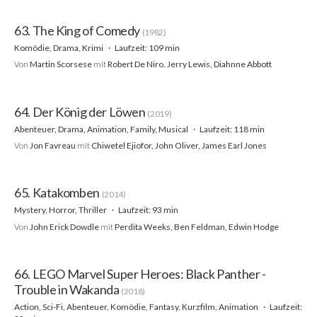
63. The King of Comedy
(1982)
Komödie, Drama, Krimi
Laufzeit: 109 min
Von
Martin Scorsese
mit
Robert De Niro, Jerry Lewis, Diahnne Abbott
64. Der König der Löwen
(2019)
Abenteuer, Drama, Animation, Family, Musical
Laufzeit: 118 min
Von
Jon Favreau
mit
Chiwetel Ejiofor, John Oliver, James Earl Jones
65. Katakomben
(2014)
Mystery, Horror, Thriller
Laufzeit: 93 min
Von
John Erick Dowdle
mit
Perdita Weeks, Ben Feldman, Edwin Hodge
66. LEGO Marvel Super Heroes: Black Panther -
Trouble in Wakanda
(2018)
Action, Sci-Fi, Abenteuer, Komödie, Fantasy, Kurzfilm, Animation
Laufzeit: