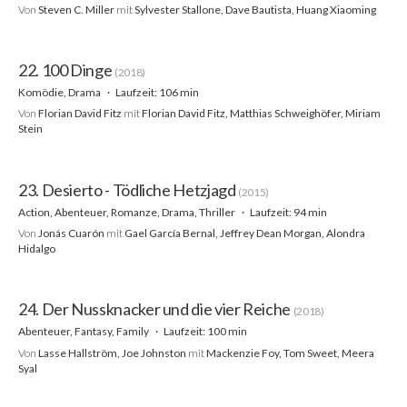
Von
Steven C. Miller
mit
Sylvester Stallone, Dave Bautista, Huang Xiaoming
22. 100 Dinge
(2018)
Komödie, Drama
Laufzeit: 106 min
Von
Florian David Fitz
mit
Florian David Fitz, Matthias Schweighöfer, Miriam
Stein
23. Desierto - Tödliche Hetzjagd
(2015)
Action, Abenteuer, Romanze, Drama, Thriller
Laufzeit: 94 min
Von
Jonás Cuarón
mit
Gael García Bernal, Jeffrey Dean Morgan, Alondra
Hidalgo
24. Der Nussknacker und die vier Reiche
(2018)
Abenteuer, Fantasy, Family
Laufzeit: 100 min
Von
Lasse Hallström, Joe Johnston
mit
Mackenzie Foy, Tom Sweet, Meera
Syal