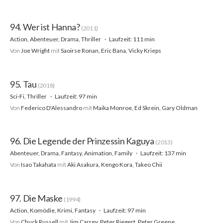
94. Wer ist Hanna?
(2011)
Action, Abenteuer, Drama, Thriller
Laufzeit: 111 min
Von
Joe Wright
mit
Saoirse Ronan, Eric Bana, Vicky Krieps
95. Tau
(2018)
Sci-Fi, Thriller
Laufzeit: 97 min
Von
Federico D'Alessandro
mit
Maika Monroe, Ed Skrein, Gary Oldman
96. Die Legende der Prinzessin Kaguya
(2013)
Abenteuer, Drama, Fantasy, Animation, Family
Laufzeit: 137 min
Von
Isao Takahata
mit
Aki Asakura, Kengo Kora, Takeo Chii
97. Die Maske
(1994)
Action, Komödie, Krimi, Fantasy
Laufzeit: 97 min
Von
Chuck Russell
mit
Jim Carrey, Peter Riegert, Peter Greene