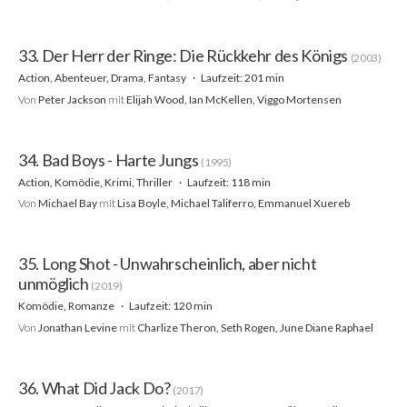
33. Der Herr der Ringe: Die Rückkehr des Königs
(2003)
Action, Abenteuer, Drama, Fantasy
Laufzeit: 201 min
Von
Peter Jackson
mit
Elijah Wood, Ian McKellen, Viggo Mortensen
34. Bad Boys - Harte Jungs
(1995)
Action, Komödie, Krimi, Thriller
Laufzeit: 118 min
Von
Michael Bay
mit
Lisa Boyle, Michael Taliferro, Emmanuel Xuereb
35. Long Shot - Unwahrscheinlich, aber nicht
unmöglich
(2019)
Komödie, Romanze
Laufzeit: 120 min
Von
Jonathan Levine
mit
Charlize Theron, Seth Rogen, June Diane Raphael
36. What Did Jack Do?
(2017)