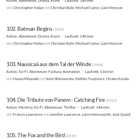
Action, Abenteuer, Drama, Krimi
Laufzeit: 140 min
Von
Christopher Nolan
mit
Christian Bale, Michael Caine, Liam Neeson
102. Batman Begins
(2005)
Action, Abenteuer, Drama, Krimi
Laufzeit: 140 min
Von
Christopher Nolan
mit
Christian Bale, Michael Caine, Liam Neeson
103. Nausicaä aus dem Tal der Winde
(1984)
Action, Sci-Fi, Abenteuer, Fantasy, Animation
Laufzeit: 116 min
Von
Hayao Miyazaki
mit
Sumi Shimamoto, Mahito Tsujimura, Hisako Kyoda
104. Die Tribute von Panem - Catching Fire
(2013)
Action, Mystery, Sci-Fi, Abenteuer, Thriller
Laufzeit: 146 min
Von
Francis Lawrence
mit
Jennifer Lawrence, Liam Hemsworth, Jack Quaid
105. The Fox and the Bird
(2019)