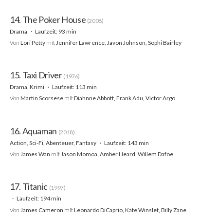
14. The Poker House
(2008)
Drama
Laufzeit: 93 min
Von
Lori Petty
mit
Jennifer Lawrence, Javon Johnson, Sophi Bairley
15. Taxi Driver
(1976)
Drama, Krimi
Laufzeit: 113 min
Von
Martin Scorsese
mit
Diahnne Abbott, Frank Adu, Victor Argo
16. Aquaman
(2018)
Action, Sci-Fi, Abenteuer, Fantasy
Laufzeit: 143 min
Von
James Wan
mit
Jason Momoa, Amber Heard, Willem Dafoe
17. Titanic
(1997)
Laufzeit: 194 min
Von
James Cameron
mit
Leonardo DiCaprio, Kate Winslet, Billy Zane