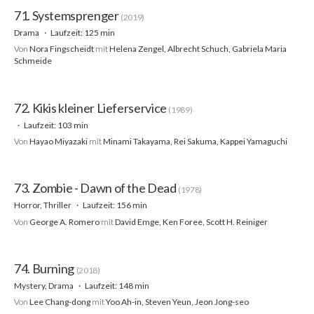
71. Systemsprenger
(2019)
Drama
Laufzeit: 125 min
Von
Nora Fingscheidt
mit
Helena Zengel, Albrecht Schuch, Gabriela Maria
Schmeide
72. Kikis kleiner Lieferservice
(1989)
Laufzeit: 103 min
Von
Hayao Miyazaki
mit
Minami Takayama, Rei Sakuma, Kappei Yamaguchi
73. Zombie - Dawn of the Dead
(1978)
Horror, Thriller
Laufzeit: 156 min
Von
George A. Romero
mit
David Emge, Ken Foree, Scott H. Reiniger
74. Burning
(2018)
Mystery, Drama
Laufzeit: 148 min
Von
Lee Chang-dong
mit
Yoo Ah-in, Steven Yeun, Jeon Jong-seo