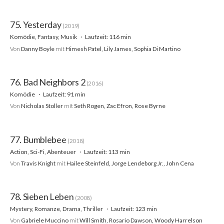
75. Yesterday
(2019)
Komödie, Fantasy, Musik
Laufzeit: 116 min
Von
Danny Boyle
mit
Himesh Patel, Lily James, Sophia Di Martino
76. Bad Neighbors 2
(2016)
Komödie
Laufzeit: 91 min
Von
Nicholas Stoller
mit
Seth Rogen, Zac Efron, Rose Byrne
77. Bumblebee
(2018)
Action, Sci-Fi, Abenteuer
Laufzeit: 113 min
Von
Travis Knight
mit
Hailee Steinfeld, Jorge Lendeborg Jr., John Cena
78. Sieben Leben
(2008)
Mystery, Romanze, Drama, Thriller
Laufzeit: 123 min
Von
Gabriele Muccino
mit
Will Smith, Rosario Dawson, Woody Harrelson