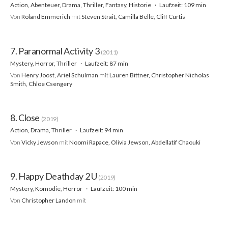
Action, Abenteuer, Drama, Thriller, Fantasy, Historie
Laufzeit: 109 min
Von
Roland Emmerich
mit
Steven Strait, Camilla Belle, Cliff Curtis
7. Paranormal Activity 3
(2011)
Mystery, Horror, Thriller
Laufzeit: 87 min
Von
Henry Joost, Ariel Schulman
mit
Lauren Bittner, Christopher Nicholas
Smith, Chloe Csengery
8. Close
(2019)
Action, Drama, Thriller
Laufzeit: 94 min
Von
Vicky Jewson
mit
Noomi Rapace, Olivia Jewson, Abdellatif Chaouki
9. Happy Deathday 2 U
(2019)
Mystery, Komödie, Horror
Laufzeit: 100 min
Von
Christopher Landon
mit