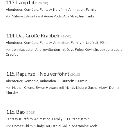
113. Lamp Life
(2020)
Abenteuer, Komödie, Fantasy, Kurzfilm, Animation, Family
Von
Valerie LaPointe
mit
Annie Potts, Ally Maki, Jim Hanks
114. Das Große Krabbeln
(1998)
Abenteuer, Komödie, Fantasy, Animation, Family
Laufzeit: 95 min
Von
John Lasseter, Andrew Stanton
mit
Dave Foley, Kevin Spacey, Julia Louis-
Dreyfus
115. Rapunzel - Neu verföhnt
(2010)
Abenteuer, Komödie, Animation
Laufzeit: 100 min
Von
Nathan Greno, Byron Howard
mit
Mandy Moore, Zachary Levi, Donna
Murphy
116. Bao
(2018)
Fantasy, Kurzfilm, Animation, Family
Laufzeit: 8 min
Von
Domee Shi
mit
Sindy Lau, Daniel Kailin, Sharmaine Yeoh