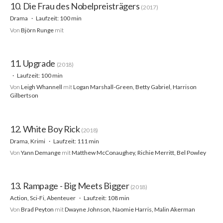
10. Die Frau des Nobelpreisträgers
(2017)
Drama
Laufzeit: 100 min
Von
Björn Runge
mit
11. Upgrade
(2018)
Laufzeit: 100 min
Von
Leigh Whannell
mit
Logan Marshall-Green, Betty Gabriel, Harrison
Gilbertson
12. White Boy Rick
(2018)
Drama, Krimi
Laufzeit: 111 min
Von
Yann Demange
mit
Matthew McConaughey, Richie Merritt, Bel Powley
13. Rampage - Big Meets Bigger
(2018)
Action, Sci-Fi, Abenteuer
Laufzeit: 108 min
Von
Brad Peyton
mit
Dwayne Johnson, Naomie Harris, Malin Akerman