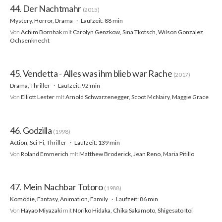
44. Der Nachtmahr
(2015)
Mystery, Horror, Drama
Laufzeit: 88 min
Von
Achim Bornhak
mit
Carolyn Genzkow, Sina Tkotsch, Wilson Gonzalez
Ochsenknecht
45. Vendetta - Alles was ihm blieb war Rache
(2017)
Drama, Thriller
Laufzeit: 92 min
Von
Elliott Lester
mit
Arnold Schwarzenegger, Scoot McNairy, Maggie Grace
46. Godzilla
(1998)
Action, Sci-Fi, Thriller
Laufzeit: 139 min
Von
Roland Emmerich
mit
Matthew Broderick, Jean Reno, Maria Pitillo
47. Mein Nachbar Totoro
(1988)
Komödie, Fantasy, Animation, Family
Laufzeit: 86 min
Von
Hayao Miyazaki
mit
Noriko Hidaka, Chika Sakamoto, Shigesato Itoi