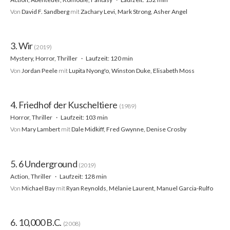
Von
David F. Sandberg
mit
Zachary Levi, Mark Strong, Asher Angel
3. Wir
(2019)
Mystery, Horror, Thriller
Laufzeit: 120 min
Von
Jordan Peele
mit
Lupita Nyong'o, Winston Duke, Elisabeth Moss
4. Friedhof der Kuscheltiere
(1989)
Horror, Thriller
Laufzeit: 103 min
Von
Mary Lambert
mit
Dale Midkiff, Fred Gwynne, Denise Crosby
5. 6 Underground
(2019)
Action, Thriller
Laufzeit: 128 min
Von
Michael Bay
mit
Ryan Reynolds, Mélanie Laurent, Manuel Garcia-Rulfo
6. 10,000 B.C.
(2008)