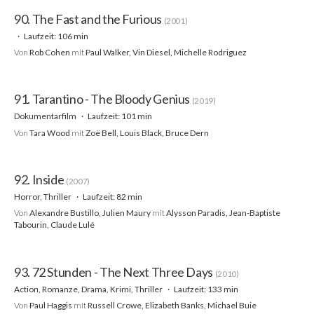
90. The Fast and the Furious
(2001)
Laufzeit: 106 min
Von
Rob Cohen
mit
Paul Walker, Vin Diesel, Michelle Rodriguez
91. Tarantino - The Bloody Genius
(2019)
Dokumentarfilm
Laufzeit: 101 min
Von
Tara Wood
mit
Zoë Bell, Louis Black, Bruce Dern
92. Inside
(2007)
Horror, Thriller
Laufzeit: 82 min
Von
Alexandre Bustillo, Julien Maury
mit
Alysson Paradis, Jean-Baptiste
Tabourin, Claude Lulé
93. 72 Stunden - The Next Three Days
(2010)
Action, Romanze, Drama, Krimi, Thriller
Laufzeit: 133 min
Von
Paul Haggis
mit
Russell Crowe, Elizabeth Banks, Michael Buie