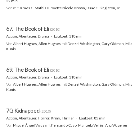
22 min
Von
mit
James C. Mathis III, Yvette Nicole Brown, Isaac C. Singleton, Jr.
67. The Book of Eli
(2010)
Action, Abenteuer, Drama
Laufzeit: 118 min
Von
Albert Hughes, Allen Hughes
mit
Denzel Washington, Gary Oldman, Mila
Kunis
69. The Book of Eli
(2010)
Action, Abenteuer, Drama
Laufzeit: 118 min
Von
Albert Hughes, Allen Hughes
mit
Denzel Washington, Gary Oldman, Mila
Kunis
70. Kidnapped
(2010)
Action, Abenteuer, Horror, Krimi, Thriller
Laufzeit: 85 min
Von
Miguel Ángel Vivas
mit
Fernando Cayo, Manuela Vellés, Ana Wagener