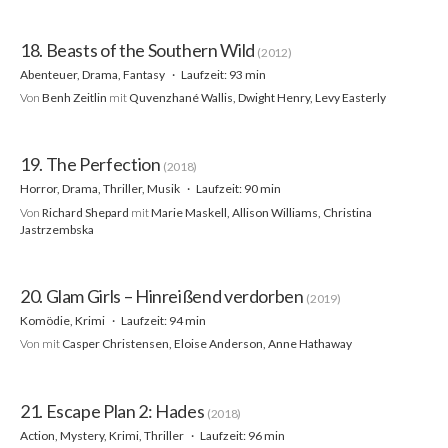
18. Beasts of the Southern Wild
(2012)
Abenteuer, Drama, Fantasy
Laufzeit: 93 min
Von
Benh Zeitlin
mit
Quvenzhané Wallis, Dwight Henry, Levy Easterly
19. The Perfection
(2018)
Horror, Drama, Thriller, Musik
Laufzeit: 90 min
Von
Richard Shepard
mit
Marie Maskell, Allison Williams, Christina
Jastrzembska
20. Glam Girls – Hinreißend verdorben
(2019)
Komödie, Krimi
Laufzeit: 94 min
Von
mit
Casper Christensen, Eloise Anderson, Anne Hathaway
21. Escape Plan 2: Hades
(2018)
Action, Mystery, Krimi, Thriller
Laufzeit: 96 min