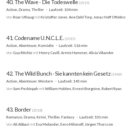
40. The Wave - Die Todeswelle
(2015)
Action, Drama, Thriller
Laufzeit: 104 min
Von
Roar Uthaug
mit
Kristoffer Joner, Ane Dahl Torp, Jonas Hoff Oftebro
41. Codename U.N.C.L.E.
(2015)
Action, Abenteuer, Komödie
Laufzeit: 116 min
Von
Guy Ritchie
mit
Henry Cavill, Armie Hammer, Alicia Vikander
42. The Wild Bunch - Sie kannten kein Gesetz
(1969)
Action, Abenteuer, Western
Laufzeit: 145 min
Von
Sam Peckinpah
mit
William Holden, Ernest Borgnine, Robert Ryan
43. Border
(2018)
Romanze, Drama, Krimi, Thriller, Fantasy
Laufzeit: 101 min
Von
Ali Abbasi
mit
Eva Melander, Eero Milonoff, Jörgen Thorsson