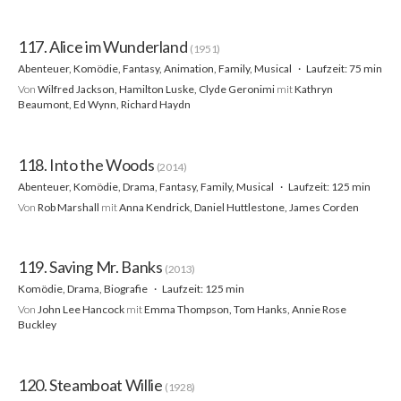
117. Alice im Wunderland
(1951)
Abenteuer, Komödie, Fantasy, Animation, Family, Musical
Laufzeit: 75 min
Von
Wilfred Jackson, Hamilton Luske, Clyde Geronimi
mit
Kathryn
Beaumont, Ed Wynn, Richard Haydn
118. Into the Woods
(2014)
Abenteuer, Komödie, Drama, Fantasy, Family, Musical
Laufzeit: 125 min
Von
Rob Marshall
mit
Anna Kendrick, Daniel Huttlestone, James Corden
119. Saving Mr. Banks
(2013)
Komödie, Drama, Biografie
Laufzeit: 125 min
Von
John Lee Hancock
mit
Emma Thompson, Tom Hanks, Annie Rose
Buckley
120. Steamboat Willie
(1928)