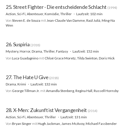
25. Street Fighter - Die entscheidende Schlacht
(1994)
Action, Sci-Fi, Abenteuer, Komödie, Thriller
Laufzeit: 102 min
Von
Steven E. de Souza
mit
Jean-Claude Van Damme, Raúl Juliá, Ming-Na
Wen
26. Suspiria
(2018)
Mystery, Horror, Drama, Thriller, Fantasy
Laufzeit: 152 min
Von
Luca Guadagnino
mit
Chloë Grace Moretz, Tilda Swinton, Doris Hick
27. The Hate U Give
(2018)
Drama, Krimi
Laufzeit: 132 min
Von
George Tillman Jr.
mit
Amandla Stenberg, Regina Hall, Russell Hornsby
28. X-Men: Zukunft ist Vergangenheit
(2014)
Action, Sci-Fi, Abenteuer, Thriller
Laufzeit: 131 min
Von
Bryan Singer
mit
Hugh Jackman, James McAvoy, Michael Fassbender