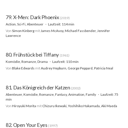
79. X-Men: Dark Phoenix
(2019)
Action, Sci-Fi, Abenteuer
Laufzeit: 114 min
Von
Simon Kinberg
mit
James McAvoy, Michael Fassbender, Jennifer
Lawrence
80. Frühstück bei Tiffany
(1961)
Komödie, Romanze, Drama
Laufzeit: 110 min
Von
Blake Edwards
mit
Audrey Hepburn, George Peppard, Patricia Neal
81. Das Königreich der Katzen
(2002)
Abenteuer, Komödie, Romanze, Fantasy, Animation, Family
Laufzeit: 75
min
Von
Hiroyuki Morita
mit
Chizuru Ikewaki, Yoshihiko Hakamada, Aki Maeda
82. Open Your Eyes
(1997)