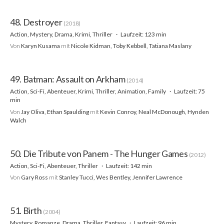
48. Destroyer
(2018)
Action, Mystery, Drama, Krimi, Thriller
Laufzeit: 123 min
Von
Karyn Kusama
mit
Nicole Kidman, Toby Kebbell, Tatiana Maslany
49. Batman: Assault on Arkham
(2014)
Action, Sci-Fi, Abenteuer, Krimi, Thriller, Animation, Family
Laufzeit: 75
min
Von
Jay Oliva, Ethan Spaulding
mit
Kevin Conroy, Neal McDonough, Hynden
Walch
50. Die Tribute von Panem - The Hunger Games
(2012)
Action, Sci-Fi, Abenteuer, Thriller
Laufzeit: 142 min
Von
Gary Ross
mit
Stanley Tucci, Wes Bentley, Jennifer Lawrence
51. Birth
(2004)
Mystery, Romanze, Drama, Thriller, Fantasy
Laufzeit: 96 min