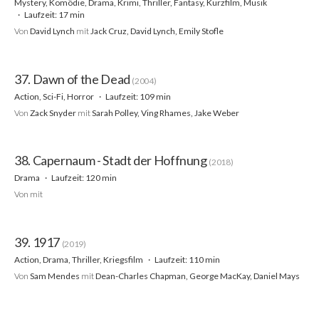
Mystery, Komödie, Drama, Krimi, Thriller, Fantasy, Kurzfilm, Musik
Laufzeit: 17 min
Von
David Lynch
mit
Jack Cruz, David Lynch, Emily Stofle
37. Dawn of the Dead
(2004)
Action, Sci-Fi, Horror
Laufzeit: 109 min
Von
Zack Snyder
mit
Sarah Polley, Ving Rhames, Jake Weber
38. Capernaum - Stadt der Hoffnung
(2018)
Drama
Laufzeit: 120 min
Von
mit
39. 1917
(2019)
Action, Drama, Thriller, Kriegsfilm
Laufzeit: 110 min
Von
Sam Mendes
mit
Dean-Charles Chapman, George MacKay, Daniel Mays