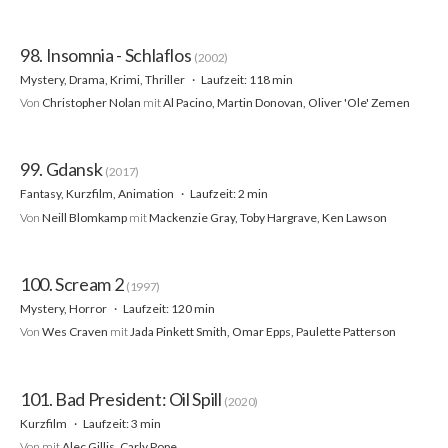
98. Insomnia - Schlaflos
(2002)
Mystery, Drama, Krimi, Thriller
Laufzeit: 118 min
Von
Christopher Nolan
mit
Al Pacino, Martin Donovan, Oliver 'Ole' Zemen
99. Gdansk
(2017)
Fantasy, Kurzfilm, Animation
Laufzeit: 2 min
Von
Neill Blomkamp
mit
Mackenzie Gray, Toby Hargrave, Ken Lawson
100. Scream 2
(1997)
Mystery, Horror
Laufzeit: 120 min
Von
Wes Craven
mit
Jada Pinkett Smith, Omar Epps, Paulette Patterson
101. Bad President: Oil Spill
(2020)
Kurzfilm
Laufzeit: 3 min
Von
mit
Alec Gillis, Carly Pope