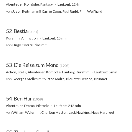
Abenteuer, Komödie, Fantasy
Laufzeit: 124 min
Von
Jason Reitman
mit
Carrie Coon, Paul Rudd, Finn Wolfhard
52. Bestia
(2021)
Kurzfilm, Animation
Laufzeit: 15 min
Von
Hugo Covarrubias
mit
53. Die Reise zum Mond
(1902)
Action, Sci-Fi, Abenteuer, Komödie, Fantasy, Kurzfilm
Laufzeit: 8 min
Von
Georges Méliès
mit
Victor André, Bleuette Bernon, Brunnet
54. Ben Hur
(1959)
Abenteuer, Drama, Historie
Laufzeit: 212 min
Von
William Wyler
mit
Charlton Heston, Jack Hawkins, Haya Harareet