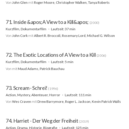
Von
John Glen
mit
Roger Moore, Christopher Walken, Tanya Roberts
71. Inside &apos;A View to a Kill&apos;
(2000)
Kurzfilm, Dokumentarfilm
Laufzeit: 37 min
Von
John Cork
mit
Albert R. Broccoli, Rosemary Lord, Michael G. Wilson
72. The Exotic Locations of A View to a Kill
(2006)
Kurzfilm, Dokumentarfilm
Laufzeit: 5 min
Von
mit
Maud Adams, Patrick Bauchau
73. Scream - Schrei!
(1996)
Action, Mystery, Abenteuer, Horror
Laufzeit: 111 min
Von
Wes Craven
mit
Drew Barrymore, Roger L. Jackson, Kevin Patrick Walls
74. Harriet - Der Weg der Freiheit
(2019)
Action, Drama, Historie, Biografie
Laufzeit: 125 min