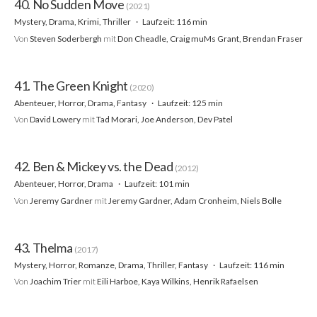
40. No Sudden Move
(2021)
Mystery, Drama, Krimi, Thriller
Laufzeit: 116 min
Von
Steven Soderbergh
mit
Don Cheadle, Craig muMs Grant, Brendan Fraser
41. The Green Knight
(2020)
Abenteuer, Horror, Drama, Fantasy
Laufzeit: 125 min
Von
David Lowery
mit
Tad Morari, Joe Anderson, Dev Patel
42. Ben & Mickey vs. the Dead
(2012)
Abenteuer, Horror, Drama
Laufzeit: 101 min
Von
Jeremy Gardner
mit
Jeremy Gardner, Adam Cronheim, Niels Bolle
43. Thelma
(2017)
Mystery, Horror, Romanze, Drama, Thriller, Fantasy
Laufzeit: 116 min
Von
Joachim Trier
mit
Eili Harboe, Kaya Wilkins, Henrik Rafaelsen