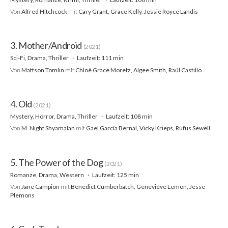
Von
Alfred Hitchcock
mit
Cary Grant, Grace Kelly, Jessie Royce Landis
3. Mother/Android
(2021)
Sci-Fi, Drama, Thriller
Laufzeit: 111 min
Von
Mattson Tomlin
mit
Chloë Grace Moretz, Algee Smith, Raúl Castillo
4. Old
(2021)
Mystery, Horror, Drama, Thriller
Laufzeit: 108 min
Von
M. Night Shyamalan
mit
Gael García Bernal, Vicky Krieps, Rufus Sewell
5. The Power of the Dog
(2021)
Romanze, Drama, Western
Laufzeit: 125 min
Von
Jane Campion
mit
Benedict Cumberbatch, Geneviève Lemon, Jesse
Plemons