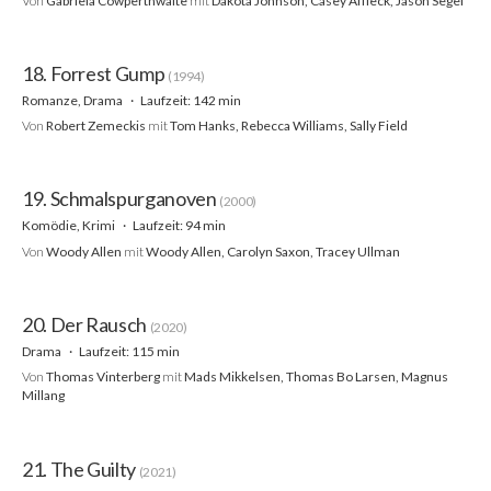
Von
Gabriela Cowperthwaite
mit
Dakota Johnson, Casey Affleck, Jason Segel
18. Forrest Gump
(1994)
Romanze, Drama
Laufzeit: 142 min
Von
Robert Zemeckis
mit
Tom Hanks, Rebecca Williams, Sally Field
19. Schmalspurganoven
(2000)
Komödie, Krimi
Laufzeit: 94 min
Von
Woody Allen
mit
Woody Allen, Carolyn Saxon, Tracey Ullman
20. Der Rausch
(2020)
Drama
Laufzeit: 115 min
Von
Thomas Vinterberg
mit
Mads Mikkelsen, Thomas Bo Larsen, Magnus
Millang
21. The Guilty
(2021)