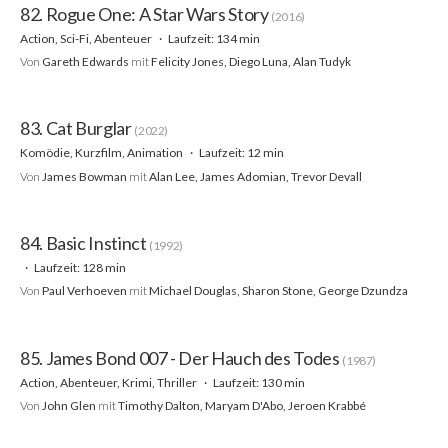
82. Rogue One: A Star Wars Story
(2016)
Action, Sci-Fi, Abenteuer
Laufzeit: 134 min
Von
Gareth Edwards
mit
Felicity Jones, Diego Luna, Alan Tudyk
83. Cat Burglar
(2022)
Komödie, Kurzfilm, Animation
Laufzeit: 12 min
Von
James Bowman
mit
Alan Lee, James Adomian, Trevor Devall
84. Basic Instinct
(1992)
Laufzeit: 128 min
Von
Paul Verhoeven
mit
Michael Douglas, Sharon Stone, George Dzundza
85. James Bond 007 - Der Hauch des Todes
(1987)
Action, Abenteuer, Krimi, Thriller
Laufzeit: 130 min
Von
John Glen
mit
Timothy Dalton, Maryam D'Abo, Jeroen Krabbé