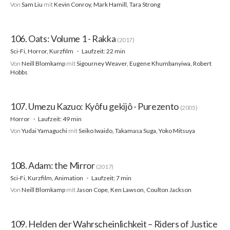
Von
Sam Liu
mit
Kevin Conroy, Mark Hamill, Tara Strong
106. Oats: Volume 1 - Rakka
(2017)
Sci-Fi, Horror, Kurzfilm
Laufzeit: 22 min
Von
Neill Blomkamp
mit
Sigourney Weaver, Eugene Khumbanyiwa, Robert
Hobbs
107. Umezu Kazuo: Kyôfu gekijô - Purezento
(2005)
Horror
Laufzeit: 49 min
Von
Yudai Yamaguchi
mit
Seiko Iwaido, Takamasa Suga, Yoko Mitsuya
108. Adam: the Mirror
(2017)
Sci-Fi, Kurzfilm, Animation
Laufzeit: 7 min
Von
Neill Blomkamp
mit
Jason Cope, Ken Lawson, Coulton Jackson
109. Helden der Wahrscheinlichkeit – Riders of Justice