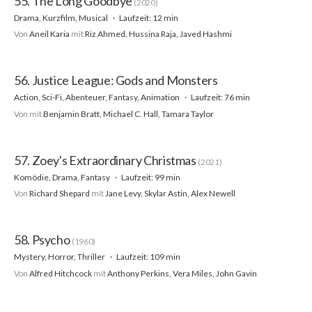
55. The Long Goodbye
(2020)
Drama, Kurzfilm, Musical
Laufzeit: 12 min
Von
Aneil Karia
mit
Riz Ahmed, Hussina Raja, Javed Hashmi
56. Justice League: Gods and Monsters
Action, Sci-Fi, Abenteuer, Fantasy, Animation
Laufzeit: 76 min
Von
mit
Benjamin Bratt, Michael C. Hall, Tamara Taylor
57. Zoey's Extraordinary Christmas
(2021)
Komödie, Drama, Fantasy
Laufzeit: 99 min
Von
Richard Shepard
mit
Jane Levy, Skylar Astin, Alex Newell
58. Psycho
(1960)
Mystery, Horror, Thriller
Laufzeit: 109 min
Von
Alfred Hitchcock
mit
Anthony Perkins, Vera Miles, John Gavin