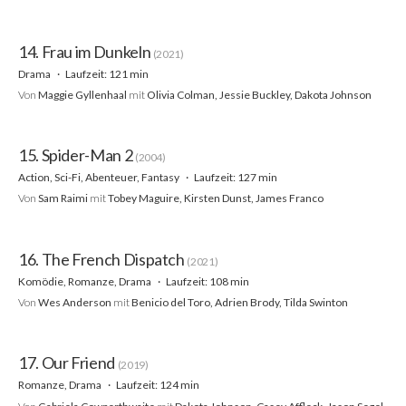
14. Frau im Dunkeln
(2021)
Drama
Laufzeit: 121 min
Von
Maggie Gyllenhaal
mit
Olivia Colman, Jessie Buckley, Dakota Johnson
15. Spider-Man 2
(2004)
Action, Sci-Fi, Abenteuer, Fantasy
Laufzeit: 127 min
Von
Sam Raimi
mit
Tobey Maguire, Kirsten Dunst, James Franco
16. The French Dispatch
(2021)
Komödie, Romanze, Drama
Laufzeit: 108 min
Von
Wes Anderson
mit
Benicio del Toro, Adrien Brody, Tilda Swinton
17. Our Friend
(2019)
Romanze, Drama
Laufzeit: 124 min