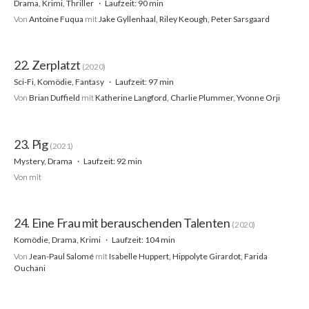
Drama, Krimi, Thriller
Laufzeit: 90 min
Von
Antoine Fuqua
mit
Jake Gyllenhaal, Riley Keough, Peter Sarsgaard
22. Zerplatzt
(2020)
Sci-Fi, Komödie, Fantasy
Laufzeit: 97 min
Von
Brian Duffield
mit
Katherine Langford, Charlie Plummer, Yvonne Orji
23. Pig
(2021)
Mystery, Drama
Laufzeit: 92 min
Von
mit
24. Eine Frau mit berauschenden Talenten
(2020)
Komödie, Drama, Krimi
Laufzeit: 104 min
Von
Jean-Paul Salomé
mit
Isabelle Huppert, Hippolyte Girardot, Farida
Ouchani