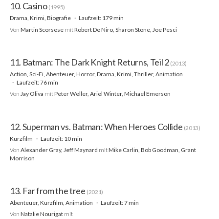
10. Casino
(1995)
Drama, Krimi, Biografie
Laufzeit: 179 min
Von
Martin Scorsese
mit
Robert De Niro, Sharon Stone, Joe Pesci
11. Batman: The Dark Knight Returns, Teil 2
(2013)
Action, Sci-Fi, Abenteuer, Horror, Drama, Krimi, Thriller, Animation
Laufzeit: 76 min
Von
Jay Oliva
mit
Peter Weller, Ariel Winter, Michael Emerson
12. Superman vs. Batman: When Heroes Collide
(2013)
Kurzfilm
Laufzeit: 10 min
Von
Alexander Gray, Jeff Maynard
mit
Mike Carlin, Bob Goodman, Grant
Morrison
13. Far from the tree
(2021)
Abenteuer, Kurzfilm, Animation
Laufzeit: 7 min
Von
Natalie Nourigat
mit