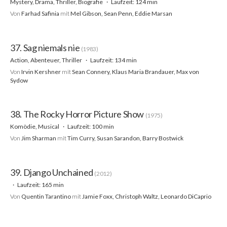
Mystery, Drama, Thriller, Biografie
Laufzeit: 124 min
Von
Farhad Safinia
mit
Mel Gibson, Sean Penn, Eddie Marsan
37. Sag niemals nie
(1983)
Action, Abenteuer, Thriller
Laufzeit: 134 min
Von
Irvin Kershner
mit
Sean Connery, Klaus Maria Brandauer, Max von
Sydow
38. The Rocky Horror Picture Show
(1975)
Komödie, Musical
Laufzeit: 100 min
Von
Jim Sharman
mit
Tim Curry, Susan Sarandon, Barry Bostwick
39. Django Unchained
(2012)
Laufzeit: 165 min
Von
Quentin Tarantino
mit
Jamie Foxx, Christoph Waltz, Leonardo DiCaprio