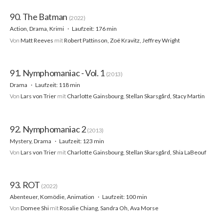
90. The Batman
(2022)
Action, Drama, Krimi
Laufzeit: 176 min
Von
Matt Reeves
mit
Robert Pattinson, Zoë Kravitz, Jeffrey Wright
91. Nymphomaniac - Vol. 1
(2013)
Drama
Laufzeit: 118 min
Von
Lars von Trier
mit
Charlotte Gainsbourg, Stellan Skarsgård, Stacy Martin
92. Nymphomaniac 2
(2013)
Mystery, Drama
Laufzeit: 123 min
Von
Lars von Trier
mit
Charlotte Gainsbourg, Stellan Skarsgård, Shia LaBeouf
93. ROT
(2022)
Abenteuer, Komödie, Animation
Laufzeit: 100 min
Von
Domee Shi
mit
Rosalie Chiang, Sandra Oh, Ava Morse