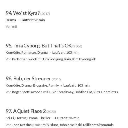
94. Wo ist Kyra?
(2017)
Drama
Laufzeit: 98 min
Von
mit
95. I'm a Cyborg, But That's OK
(2006)
Komödie, Romanze, Drama
Laufzeit: 105 min
Von
Park Chan-wook
mit
Lim Soo-jung, Rain, Kim Byeong-ok
96. Bob, der Streuner
(2016)
Komödie, Drama, Biografie, Family
Laufzeit: 103 min
Von
Roger Spottiswoode
mit
Luke Treadaway, Bob the Cat, Ruta Gedmintas
97. A Quiet Place 2
(2020)
Sci-Fi, Horror, Drama, Thriller
Laufzeit: 96 min
Von
John Krasinski
mit
Emily Blunt, John Krasinski, Millicent Simmonds