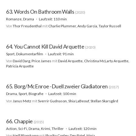
63. Words On Bathroom Walls
(2020)
Romanze, Drama
Laufzeit: 110 min
Von
Thor Freudenthal
mit
Charlie Plummer, Andy Garcia, Taylor Russell
64. You Cannot Kill David Arquette
(2020)
Sport, Dokumentarfilm
Laufzeit: 91 min
Von
David Darg, Price James
mit
David Arquette, Christina McLarty Arquette,
Patricia Arquette
65. Borg/McEnroe -Duell zweier Gladiatoren
(2017)
Drama, Sport, Biografie
Laufzeit: 100 min
Von
Janus Metz
mit
Sverrir Gudnason, Shia LaBeouf, Stellan Skarsgård
66. Chappie
(2015)
Action, Sci-Fi, Drama, Krimi, Thriller
Laufzeit: 120 min
Von
Neill Blomkamp
mit
Sharlto Copley, Dev Patel, Ninja