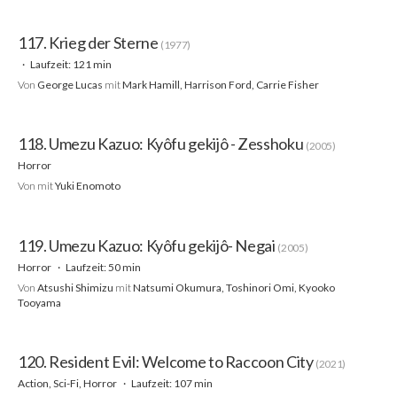
117. Krieg der Sterne
(1977)
Laufzeit: 121 min
Von
George Lucas
mit
Mark Hamill, Harrison Ford, Carrie Fisher
118. Umezu Kazuo: Kyôfu gekijô - Zesshoku
(2005)
Horror
Von
mit
Yuki Enomoto
119. Umezu Kazuo: Kyôfu gekijô- Negai
(2005)
Horror
Laufzeit: 50 min
Von
Atsushi Shimizu
mit
Natsumi Okumura, Toshinori Omi, Kyooko
Tooyama
120. Resident Evil: Welcome to Raccoon City
(2021)
Action, Sci-Fi, Horror
Laufzeit: 107 min