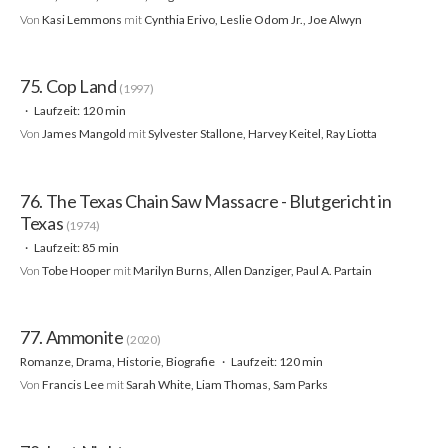
Von
Kasi Lemmons
mit
Cynthia Erivo, Leslie Odom Jr., Joe Alwyn
75. Cop Land
(1997)
Laufzeit: 120 min
Von
James Mangold
mit
Sylvester Stallone, Harvey Keitel, Ray Liotta
76. The Texas Chain Saw Massacre - Blutgericht in
Texas
(1974)
Laufzeit: 85 min
Von
Tobe Hooper
mit
Marilyn Burns, Allen Danziger, Paul A. Partain
77. Ammonite
(2020)
Romanze, Drama, Historie, Biografie
Laufzeit: 120 min
Von
Francis Lee
mit
Sarah White, Liam Thomas, Sam Parks