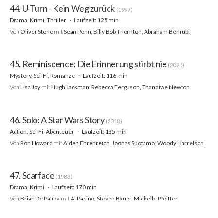
44. U-Turn - Kein Weg zurück
(1997)
Drama, Krimi, Thriller
Laufzeit: 125 min
Von
Oliver Stone
mit
Sean Penn, Billy Bob Thornton, Abraham Benrubi
45. Reminiscence: Die Erinnerung stirbt nie
(2021)
Mystery, Sci-Fi, Romanze
Laufzeit: 116 min
Von
Lisa Joy
mit
Hugh Jackman, Rebecca Ferguson, Thandiwe Newton
46. Solo: A Star Wars Story
(2018)
Action, Sci-Fi, Abenteuer
Laufzeit: 135 min
Von
Ron Howard
mit
Alden Ehrenreich, Joonas Suotamo, Woody Harrelson
47. Scarface
(1983)
Drama, Krimi
Laufzeit: 170 min
Von
Brian De Palma
mit
Al Pacino, Steven Bauer, Michelle Pfeiffer