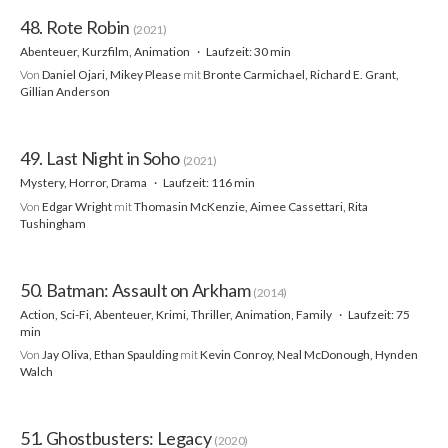
48. Rote Robin
(2021)
Abenteuer, Kurzfilm, Animation
Laufzeit: 30 min
Von
Daniel Ojari, Mikey Please
mit
Bronte Carmichael, Richard E. Grant,
Gillian Anderson
49. Last Night in Soho
(2021)
Mystery, Horror, Drama
Laufzeit: 116 min
Von
Edgar Wright
mit
Thomasin McKenzie, Aimee Cassettari, Rita
Tushingham
50. Batman: Assault on Arkham
(2014)
Action, Sci-Fi, Abenteuer, Krimi, Thriller, Animation, Family
Laufzeit: 75
min
Von
Jay Oliva, Ethan Spaulding
mit
Kevin Conroy, Neal McDonough, Hynden
Walch
51. Ghostbusters: Legacy
(2020)