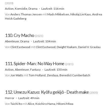
(2020)
Action, Komödie, Drama
Laufzeit: 116 min
Von
Anders Thomas Jensen
mit
Mads Mikkelsen, Nikolaj Lie Kaas, Andrea
Heick Gadeberg
110. Cry Macho
(2021)
Abenteuer, Drama
Laufzeit: 104 min
Von
Clint Eastwood
mit
Clint Eastwood, Dwight Yoakam, Daniel V. Graulau
111. Spider-Man: No Way Home
(2021)
Action, Abenteuer, Fantasy
Laufzeit: 150 min
Von
Jon Watts
mit
Tom Holland, Zendaya, Benedict Cumberbatch
112. Umezu Kazuo: Kyôfu gekijô - Death make
(2005)
Horror
Laufzeit: 49 min
Von
Taichi Ito
mit
Alice, Koichiro Hama, Hitomi Miwa