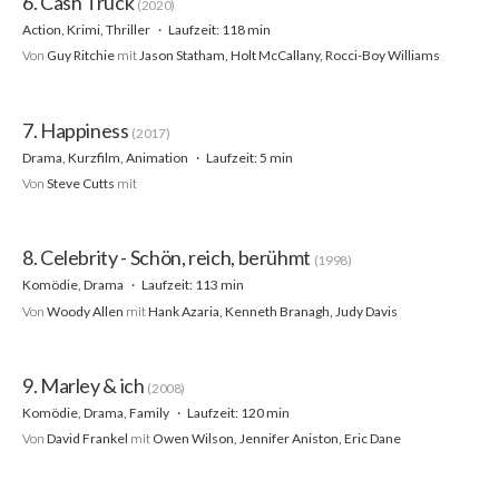
6. Cash Truck
(2020)
Action, Krimi, Thriller
Laufzeit: 118 min
Von
Guy Ritchie
mit
Jason Statham, Holt McCallany, Rocci-Boy Williams
7. Happiness
(2017)
Drama, Kurzfilm, Animation
Laufzeit: 5 min
Von
Steve Cutts
mit
8. Celebrity - Schön, reich, berühmt
(1998)
Komödie, Drama
Laufzeit: 113 min
Von
Woody Allen
mit
Hank Azaria, Kenneth Branagh, Judy Davis
9. Marley & ich
(2008)
Komödie, Drama, Family
Laufzeit: 120 min
Von
David Frankel
mit
Owen Wilson, Jennifer Aniston, Eric Dane