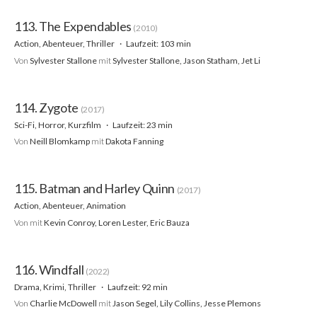
113. The Expendables
(2010)
Action, Abenteuer, Thriller
Laufzeit: 103 min
Von
Sylvester Stallone
mit
Sylvester Stallone, Jason Statham, Jet Li
114. Zygote
(2017)
Sci-Fi, Horror, Kurzfilm
Laufzeit: 23 min
Von
Neill Blomkamp
mit
Dakota Fanning
115. Batman and Harley Quinn
(2017)
Action, Abenteuer, Animation
Von
mit
Kevin Conroy, Loren Lester, Eric Bauza
116. Windfall
(2022)
Drama, Krimi, Thriller
Laufzeit: 92 min
Von
Charlie McDowell
mit
Jason Segel, Lily Collins, Jesse Plemons