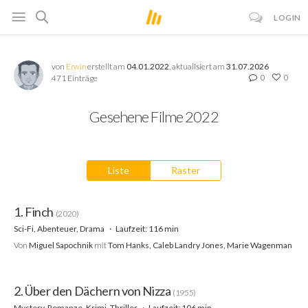
LOGIN
von
Erwin
erstellt am
04.01.2022
, aktualisiert am
31.07.2026
0
0
471 Einträge
Gesehene Filme 2022
Liste
Raster
1. Finch
(2020)
Sci-Fi, Abenteuer, Drama
Laufzeit: 116 min
Von
Miguel Sapochnik
mit
Tom Hanks, Caleb Landry Jones, Marie Wagenman
2. Über den Dächern von Nizza
(1955)
Mystery, Romanze, Krimi, Thriller
Laufzeit: 106 min