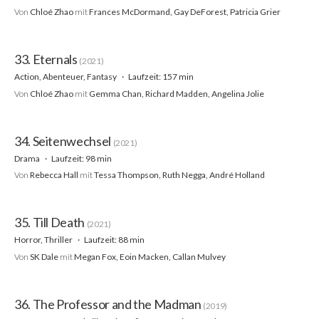
Von
Chloé Zhao
mit
Frances McDormand, Gay DeForest, Patricia Grier
33. Eternals
(2021)
Action, Abenteuer, Fantasy
Laufzeit: 157 min
Von
Chloé Zhao
mit
Gemma Chan, Richard Madden, Angelina Jolie
34. Seitenwechsel
(2021)
Drama
Laufzeit: 98 min
Von
Rebecca Hall
mit
Tessa Thompson, Ruth Negga, André Holland
35. Till Death
(2021)
Horror, Thriller
Laufzeit: 88 min
Von
SK Dale
mit
Megan Fox, Eoin Macken, Callan Mulvey
36. The Professor and the Madman
(2019)