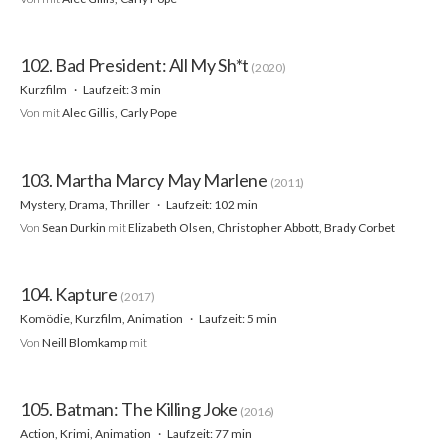
102. Bad President: All My Sh*t
(2020)
Kurzfilm
Laufzeit: 3 min
Von
mit
Alec Gillis, Carly Pope
103. Martha Marcy May Marlene
(2011)
Mystery, Drama, Thriller
Laufzeit: 102 min
Von
Sean Durkin
mit
Elizabeth Olsen, Christopher Abbott, Brady Corbet
104. Kapture
(2017)
Komödie, Kurzfilm, Animation
Laufzeit: 5 min
Von
Neill Blomkamp
mit
105. Batman: The Killing Joke
(2016)
Action, Krimi, Animation
Laufzeit: 77 min