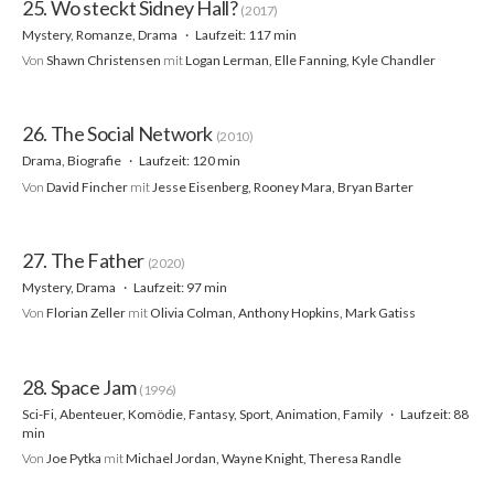
25. Wo steckt Sidney Hall?
(2017)
Mystery, Romanze, Drama
Laufzeit: 117 min
Von
Shawn Christensen
mit
Logan Lerman, Elle Fanning, Kyle Chandler
26. The Social Network
(2010)
Drama, Biografie
Laufzeit: 120 min
Von
David Fincher
mit
Jesse Eisenberg, Rooney Mara, Bryan Barter
27. The Father
(2020)
Mystery, Drama
Laufzeit: 97 min
Von
Florian Zeller
mit
Olivia Colman, Anthony Hopkins, Mark Gatiss
28. Space Jam
(1996)
Sci-Fi, Abenteuer, Komödie, Fantasy, Sport, Animation, Family
Laufzeit: 88
min
Von
Joe Pytka
mit
Michael Jordan, Wayne Knight, Theresa Randle