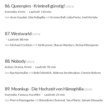
86. Queenpins - Kriminell günstig!
(2021)
Komödie, Krimi
Laufzeit: 110 min
Von
Aron Gaudet, Gita Pullapilly
mit
Kristen Bell, Lidia Porto, Joel McHale
87. Westworld
(1973)
Laufzeit: 88 min
Von
Michael Crichton
mit
Yul Brynner, Sharyn Wynters, Richard Benjamin
88. Nobody
(2021)
Action, Drama, Krimi
Laufzeit: 92 min
Von
Ilya Naishuller
mit
Bob Odenkirk, Aleksey Serebryakov, Connie Nielsen
89. Moonkup - Die Hochzeit von Hämophilia
(2015)
Komödie, Fantasy, Kurzfilm
Laufzeit: 25 min
Von
Pierre Mazingarbe
mit
Bénédicte Choisnet, Yara Pilartz, Sylvain Dieuaide