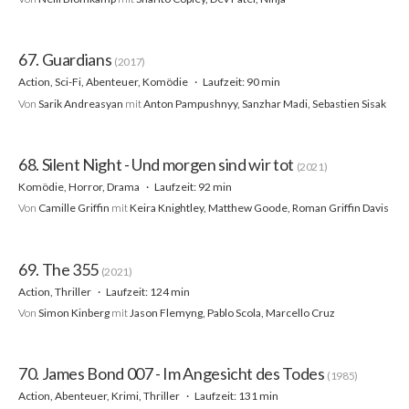
67. Guardians
(2017)
Action, Sci-Fi, Abenteuer, Komödie
Laufzeit: 90 min
Von
Sarik Andreasyan
mit
Anton Pampushnyy, Sanzhar Madi, Sebastien Sisak
68. Silent Night - Und morgen sind wir tot
(2021)
Komödie, Horror, Drama
Laufzeit: 92 min
Von
Camille Griffin
mit
Keira Knightley, Matthew Goode, Roman Griffin Davis
69. The 355
(2021)
Action, Thriller
Laufzeit: 124 min
Von
Simon Kinberg
mit
Jason Flemyng, Pablo Scola, Marcello Cruz
70. James Bond 007 - Im Angesicht des Todes
(1985)
Action, Abenteuer, Krimi, Thriller
Laufzeit: 131 min