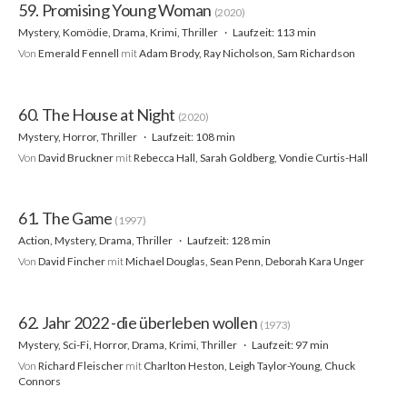
59. Promising Young Woman
(2020)
Mystery, Komödie, Drama, Krimi, Thriller
Laufzeit: 113 min
Von
Emerald Fennell
mit
Adam Brody, Ray Nicholson, Sam Richardson
60. The House at Night
(2020)
Mystery, Horror, Thriller
Laufzeit: 108 min
Von
David Bruckner
mit
Rebecca Hall, Sarah Goldberg, Vondie Curtis-Hall
61. The Game
(1997)
Action, Mystery, Drama, Thriller
Laufzeit: 128 min
Von
David Fincher
mit
Michael Douglas, Sean Penn, Deborah Kara Unger
62. Jahr 2022 -die überleben wollen
(1973)
Mystery, Sci-Fi, Horror, Drama, Krimi, Thriller
Laufzeit: 97 min
Von
Richard Fleischer
mit
Charlton Heston, Leigh Taylor-Young, Chuck
Connors