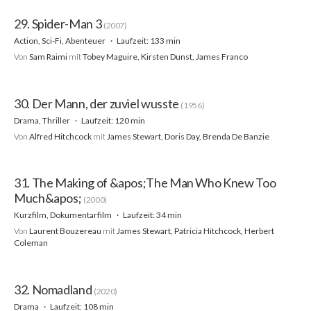
29. Spider-Man 3
(2007)
Action, Sci-Fi, Abenteuer
Laufzeit: 133 min
Von
Sam Raimi
mit
Tobey Maguire, Kirsten Dunst, James Franco
30. Der Mann, der zuviel wusste
(1956)
Drama, Thriller
Laufzeit: 120 min
Von
Alfred Hitchcock
mit
James Stewart, Doris Day, Brenda De Banzie
31. The Making of &apos;The Man Who Knew Too
Much&apos;
(2000)
Kurzfilm, Dokumentarfilm
Laufzeit: 34 min
Von
Laurent Bouzereau
mit
James Stewart, Patricia Hitchcock, Herbert
Coleman
32. Nomadland
(2020)
Drama
Laufzeit: 108 min