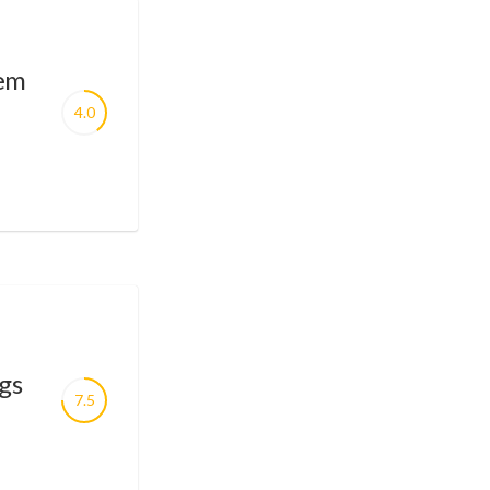
dem
4.0
gs
7.5