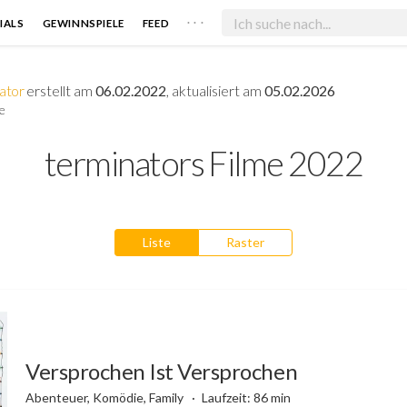
. . .
IALS
GEWINNSPIELE
FEED
ator
erstellt am
06.02.2022
, aktualisiert am
05.02.2026
e
terminators Filme 2022
Liste
Raster
Versprochen Ist Versprochen
Abenteuer, Komödie, Family
Laufzeit: 86 min