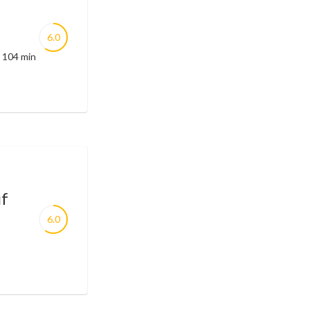
6.0
: 104 min
uf
6.0