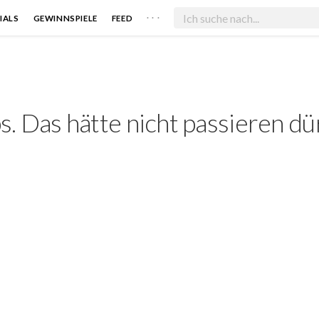
. . .
IALS
GEWINNSPIELE
FEED
. Das hätte nicht passieren dü