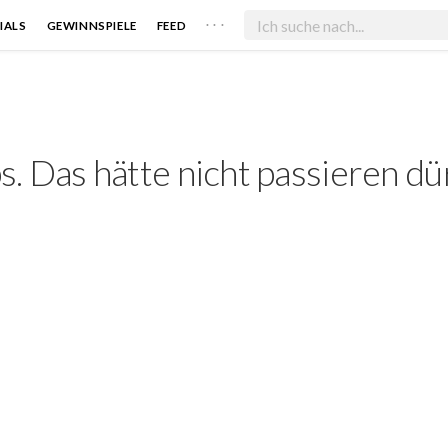
. . .
IALS
GEWINNSPIELE
FEED
. Das hätte nicht passieren dü