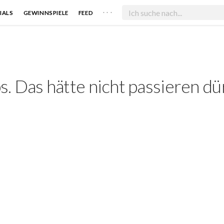
. . .
IALS
GEWINNSPIELE
FEED
. Das hätte nicht passieren dü