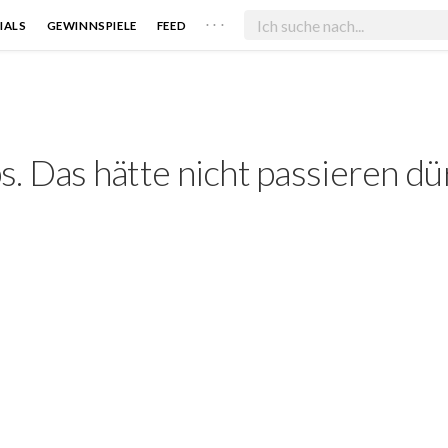
. . .
IALS
GEWINNSPIELE
FEED
. Das hätte nicht passieren dü