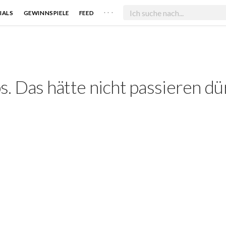
. . .
IALS
GEWINNSPIELE
FEED
. Das hätte nicht passieren dü