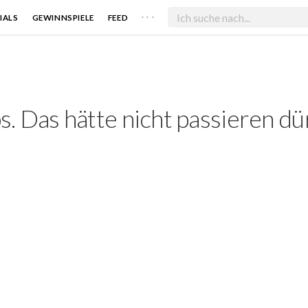
. . .
IALS
GEWINNSPIELE
FEED
. Das hätte nicht passieren dü