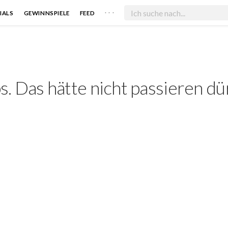
. . .
IALS
GEWINNSPIELE
FEED
. Das hätte nicht passieren dü