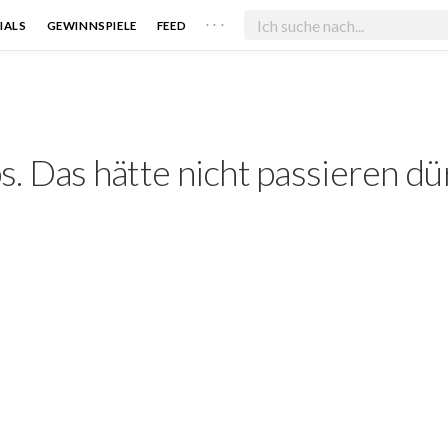
. . .
IALS
GEWINNSPIELE
FEED
. Das hätte nicht passieren dü