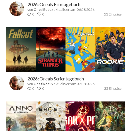
2026: Oneals Filmtagebuch
von
OnealRedux
aktualisiert am 06.08.2026
0
0
53 Einträge
2026: Oneals Serientagebuch
von
OnealRedux
aktualisiert am 07.08.2026
0
0
35 Einträge