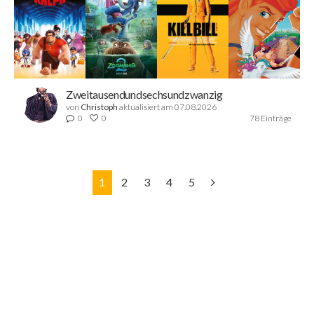
Zweitausendundsechsundzwanzig
von
Christoph
aktualisiert am 07.08.2026
0
0
78 Einträge
1
2
3
4
5