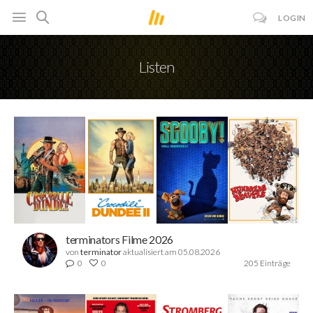
LOGIN
Listen
terminators Filme 2026
von
terminator
aktualisiert am 05.08.2026
0
0
205 Einträge