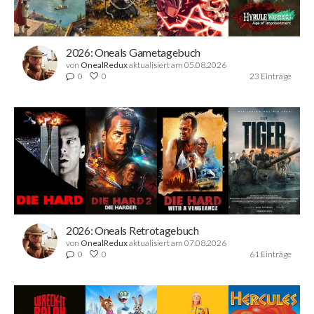
2026: Oneals Gametagebuch
von
OnealRedux
aktualisiert am 05.08.2026
0
0
23 Einträge
2026: Oneals Retrotagebuch
von
OnealRedux
aktualisiert am 07.08.2026
0
0
61 Einträge