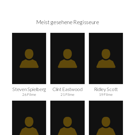
Meist gesehene Regisseure
Steven Spielberg
Clint Eastwood
Ridley Scott
26 Filme
21 Filme
19 Filme