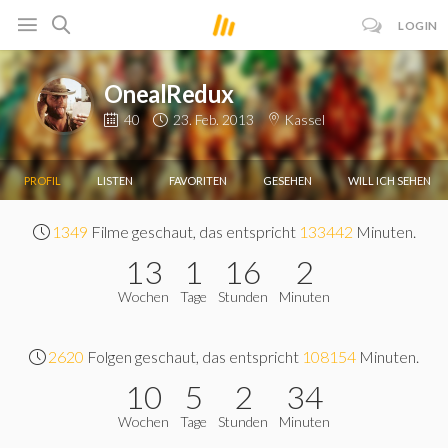
LOGIN
OnealRedux
40
23. Feb. 2013
Kassel
PROFIL
LISTEN
FAVORITEN
GESEHEN
WILL ICH SEHEN
1349
Filme geschaut, das entspricht
133442
Minuten.
13
1
16
2
Wochen
Tage
Stunden
Minuten
2620
Folgen geschaut, das entspricht
108154
Minuten.
10
5
2
34
Wochen
Tage
Stunden
Minuten