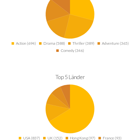
Action (694)
Drama (588)
Thriller (389)
Adventure (365)
Comedy (346)
Top 5 Länder
USA (837)
UK (152)
Hong Kong (97)
France (93)