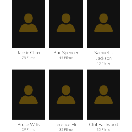
Jackie Chan
Bud Spencer
Samuel L.
Jackson
75 Filme
45 Filme
43 Filme
Bruce Willis
Terence Hill
Clint Eastwood
39 Filme
35 Filme
35 Filme