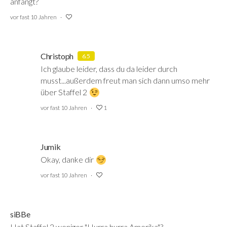
anfängt?
vor fast 10 Jahren
Christoph
6.5
Ich glaube leider, dass du da leider durch
musst...außerdem freut man sich dann umso mehr
über Staffel 2
vor fast 10 Jahren
1
Jumik
Okay, danke dir
‍
vor fast 10 Jahren
siBBe
Hat Staffel 2 weniger "Hurra hurra Amerika"?