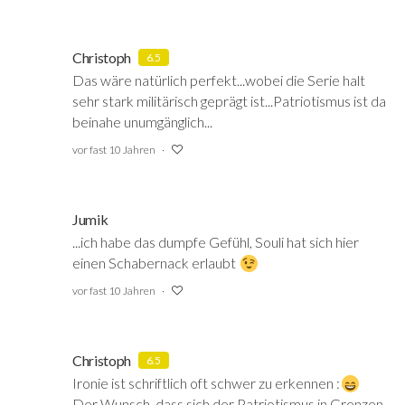
Christoph
6.5
Das wäre natürlich perfekt...wobei die Serie halt
sehr stark militärisch geprägt ist...Patriotismus ist da
beinahe unumgänglich...
vor fast 10 Jahren
Jumik
...ich habe das dumpfe Gefühl, Souli hat sich hier
einen Schabernack erlaubt
vor fast 10 Jahren
Christoph
6.5
Ironie ist schriftlich oft schwer zu erkennen :
Der Wunsch, dass sich der Patriotismus in Grenzen