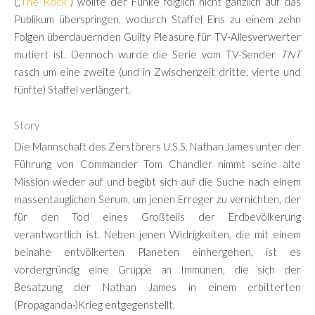
The Rock
(„
“) wollte der Funke folglich nicht gänzlich auf das
Publikum überspringen, wodurch Staffel Eins zu einem zehn
Folgen überdauernden Guilty Pleasure für TV-Allesverwerter
mutiert ist. Dennoch wurde die Serie vom TV-Sender
TNT
rasch um eine zweite (und in Zwischenzeit dritte, vierte und
fünfte) Staffel verlängert.
Story
Die Mannschaft des Zerstörers U.S.S. Nathan James unter der
Führung von Commander Tom Chandler nimmt seine alte
Mission wieder auf und begibt sich auf die Suche nach einem
massentauglichen Serum, um jenen Erreger zu vernichten, der
für den Tod eines Großteils der Erdbevölkerung
verantwortlich ist. Neben jenen Widrigkeiten, die mit einem
beinahe entvölkerten Planeten einhergehen, ist es
vordergründig eine Gruppe an Immunen, die sich der
Besatzung der Nathan James in einem erbitterten
(Propaganda-)Krieg entgegenstellt.