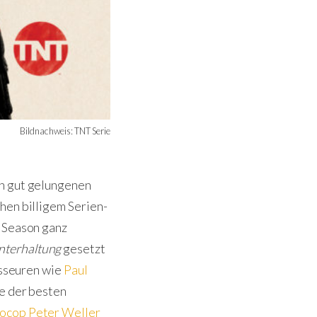
Bildnachweis: TNT Serie
ch gut gelungenen
en billigem Serien-
n Season ganz
nterhaltung
gesetzt
isseuren wie
Paul
ine der besten
ocop
Peter Weller