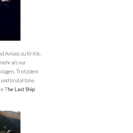
 Anlass zu Kritik.
mehr als nur
eklagen. Trotzdem
 und brutal bzw.
ie T
he Last Ship