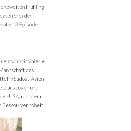
en zweiten Frühling
Season drei der
e alle 13 Episoden
emeinsam mit Valerie
 Mannschaft des
ttel in Südost-Asien
etz aus Lügen und
in den USA, nachdem
nd Ressourcenhoheit.