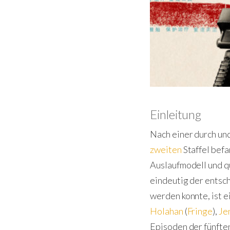
Einleitung
Nach einer durch un
zweiten
Staffel befa
Auslaufmodell und q
eindeutig der entsc
werden konnte, ist e
Holahan
(
Fringe
),
Je
Episoden der fünften