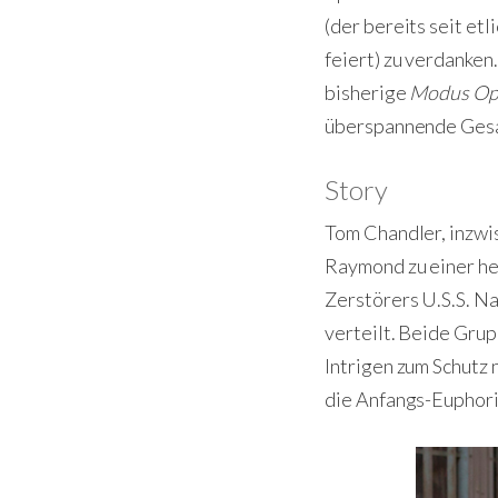
(der bereits seit et
feiert) zu verdanken
bisherige
Modus Op
überspannende Gesam
Story
Tom Chandler, inzwi
Raymond zu einer he
Zerstörers U.S.S. Na
verteilt. Beide Gru
Intrigen zum Schutz 
die Anfangs-Euphorie