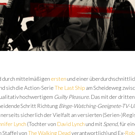
d durch mittelmäßigen
ersten
und einer überdurchschnittli
nd sich die Action-Serie
The Last Ship
am Scheideweg zwisch
ualitativ hochwertigem
Guilty Pleasure
. Das mit der dritte
heidende Schritt Richtung
Binge-Watching-Geeignete-TV-U
inerseits sicherlich der Vielfalt an versierten (Serien-)Reg
nnifer Lynch
(Tochter von
David Lynch
und mit
Spend
, für e
 Staffel von
The Walking Dead
verantwortlich) und Ex-
Rob