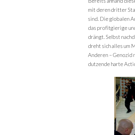
Bereits anhand dies
mit deren dritter S
sind. Die globalen 
das profitgierige u
drängt. Selbst nach
dreht sich alles um
Anderen – Genozid ni
dutzende harte Acti