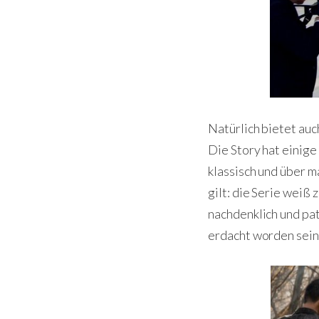
Natürlich bietet auc
Die Story hat einige
klassisch und über m
gilt: die Serie weiß
nachdenklich und pa
erdacht worden sein