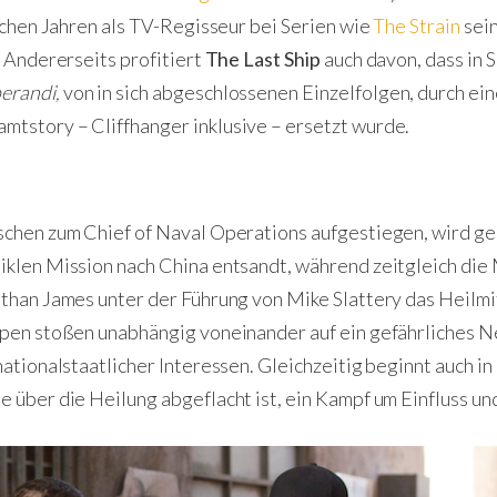
lichen Jahren als TV-Regisseur bei Serien wie
The Strain
sein
. Andererseits profitiert
The Last Ship
auch davon, dass in 
erandi,
von in sich abgeschlossenen Einzelfolgen, durch ein
tstory – Cliffhanger inklusive – ersetzt wurde.
schen zum Chief of Naval Operations aufgestiegen, wird g
iklen Mission nach China entsandt, während zeitgleich die
than James unter der Führung von Mike Slattery das Heilmi
ppen stoßen unabhängig voneinander auf ein gefährliches N
nationalstaatlicher Interessen. Gleichzeitig beginnt auch 
 über die Heilung abgeflacht ist, ein Kampf um Einfluss u