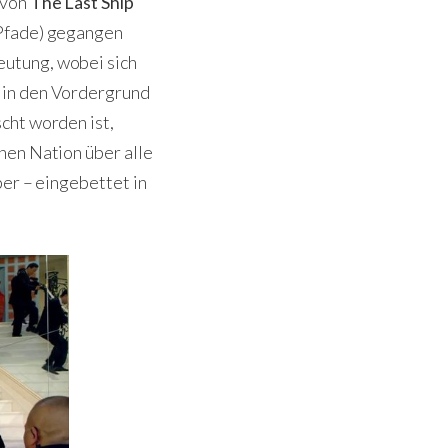
 von
The Last Ship
fade) gegangen
eutung, wobei sich
 in den Vordergrund
cht worden ist,
nen Nation über alle
ber – eingebettet in