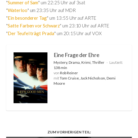
"
Summer of Sam
" um 22:25 Uhr auf 3sat
"
Waterloo
" um 23:35 Uhr auf MDR
"
Ein besonderer Tag
" um 13:55 Uhr auf ARTE
"
Satte Farben vor Schwarz
" um 23:10 Uhr auf ARTE
"
Der Teufel trägt Prada
" um 20:15 Uhr auf VOX
Eine Frage der Ehre
Mystery, Drama, Krimi, Thriller
Laufzeit:
138 min
von
Rob Reiner
mit
Tom Cruise, Jack Nicholson, Demi
Moore
ZUM VORHERIGEN TEIL: