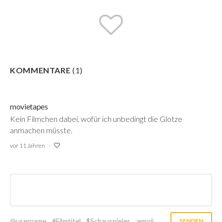
KOMMENTARE
(
1
)
movietapes
Kein Filmchen dabei, wofür ich unbedingt die Glotze
anmachen müsste.
vor 11 Jahren
@username
#Filmtitel
$Schauspieler
:emoji