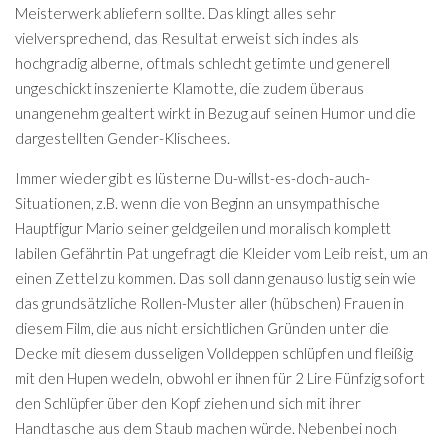
Meisterwerk abliefern sollte. Das klingt alles sehr
vielversprechend, das Resultat erweist sich indes als
hochgradig alberne, oftmals schlecht getimte und generell
ungeschickt inszenierte Klamotte, die zudem überaus
unangenehm gealtert wirkt in Bezug auf seinen Humor und die
dargestellten Gender-Klischees.
Immer wieder gibt es lüsterne Du-willst-es-doch-auch-
Situationen, z.B. wenn die von Beginn an unsympathische
Hauptfigur Mario seiner geldgeilen und moralisch komplett
labilen Gefährtin Pat ungefragt die Kleider vom Leib reist, um an
einen Zettel zu kommen. Das soll dann genauso lustig sein wie
das grundsätzliche Rollen-Muster aller (hübschen) Frauen in
diesem Film, die aus nicht ersichtlichen Gründen unter die
Decke mit diesem dusseligen Volldeppen schlüpfen und fleißig
mit den Hupen wedeln, obwohl er ihnen für 2 Lire Fünfzig sofort
den Schlüpfer über den Kopf ziehen und sich mit ihrer
Handtasche aus dem Staub machen würde. Nebenbei noch