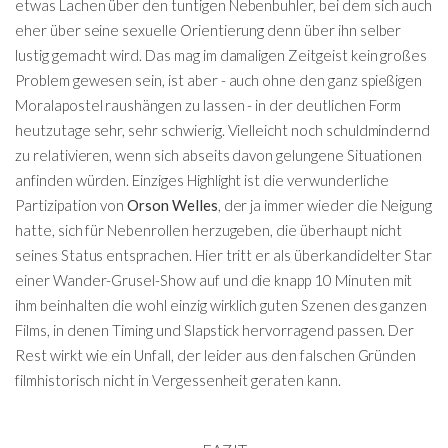
etwas Lachen über den tuntigen Nebenbuhler, bei dem sich auch
eher über seine sexuelle Orientierung denn über ihn selber
lustig gemacht wird. Das mag im damaligen Zeitgeist kein großes
Problem gewesen sein, ist aber - auch ohne den ganz spießigen
Moralapostel raushängen zu lassen - in der deutlichen Form
heutzutage sehr, sehr schwierig. Vielleicht noch schuldmindernd
zu relativieren, wenn sich abseits davon gelungene Situationen
anfinden würden. Einziges Highlight ist die verwunderliche
Partizipation von
Orson Welles
, der ja immer wieder die Neigung
hatte, sich für Nebenrollen herzugeben, die überhaupt nicht
seines Status entsprachen. Hier tritt er als überkandidelter Star
einer Wander-Grusel-Show auf und die knapp 10 Minuten mit
ihm beinhalten die wohl einzig wirklich guten Szenen des ganzen
Films, in denen Timing und Slapstick hervorragend passen. Der
Rest wirkt wie ein Unfall, der leider aus den falschen Gründen
filmhistorisch nicht in Vergessenheit geraten kann.