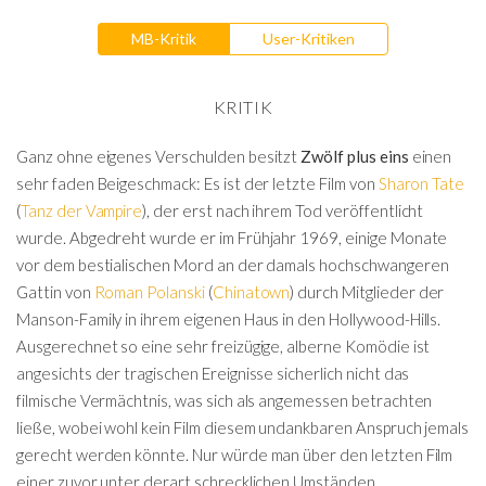
MB-Kritik
User-Kritiken
KRITIK
Ganz ohne eigenes Verschulden besitzt
Zwölf plus eins
einen
sehr faden Beigeschmack: Es ist der letzte Film von
Sharon Tate
(
Tanz der Vampire
), der erst nach ihrem Tod veröffentlicht
wurde. Abgedreht wurde er im Frühjahr 1969, einige Monate
vor dem bestialischen Mord an der damals hochschwangeren
Gattin von
Roman Polanski
(
Chinatown
) durch Mitglieder der
Manson-Family in ihrem eigenen Haus in den Hollywood-Hills.
Ausgerechnet so eine sehr freizügige, alberne Komödie ist
angesichts der tragischen Ereignisse sicherlich nicht das
filmische Vermächtnis, was sich als angemessen betrachten
ließe, wobei wohl kein Film diesem undankbaren Anspruch jemals
gerecht werden könnte. Nur würde man über den letzten Film
einer zuvor unter derart schrecklichen Umständen