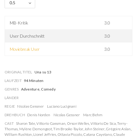
0.5
MB-Kritik
3.0
User Durchschnitt
3.0
Moviebreak User
3.0
ORIGINAL TITEL
Una su 13
LAUFZEIT
94 Minuten
GENRES
Adventure, Comedy
LÄNDER
REGIE
Nicolas Gessner
Luciano Lucignani
DREHBUCH
Denis Norden
Nicolas Gessner
Marc Behm
CAST
Sharon Tate
,
Vittorio Gassman
,
Orson Welles
,
Vittorio De Sica
,
Terry-
Thomas
,
Mylène Demongeot
,
Tim Brooke-Taylor
,
John Steiner
,
Grégoire Aslan
,
William Rushton
,
Lionel Jeffries
,
Ottavia Piccolo
,
Catana Cayetano
,
Claude