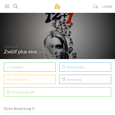
LOGIN
Una su 13
Zwölf plus eins
(1970)
Gesehen
Will ich sehen
Lieblingsfilm
Sammlung
Schaue ich gerade
Deine Bewertung: 0