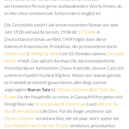
verstorbenen Person gerne wohlwollendere Worte finden, als
es hier ohne sentimentale Schönrederei möglich ist.
Die Geschichte basiert auf einem russischen Roman aus dem
Jahr 1928 und wurde bereits 1938 mit
13 Stühle
in
Deutschland erstmals verfilmt. 1969 folgte dann diese
italienisch-französische Produktion, die postwendend durch
Mel Brooks
(
Frühling für Hitler
) ein US-Remake namens
Die zwölf
Stühle
erhielt. Das spricht durchaus für das komödiantische
Potential dieser turbulenten Chaos-Komödie, dessen Cast sich
zudem erstaunlich hochkarätig liest. Neben der damals gerade
erst wirklich prominent gewordenen, allerdings extrem
angesagten
Sharon Tate
ist
Vittorio Gassman
(
Der Duft der
Frauen
) in der Hauptrolle zu sehen, in Gastauftritten geben sich
Kinogrößen wie
Orson Welles
(
Citizen Kane
) und
Vittorio De
Sica
(
Fahrraddiebe
) die Ehre. Für die Regie zeichnete sich
Nicolas Gessner
verantwortlich, der ein paar Jahre später mit
Das Mädchen am Ende der Straße
ein kleines, provokantes