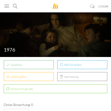
LOGIN
1976
Gesehen
Will ich sehen
Lieblingsfilm
Sammlung
Schaue ich gerade
Deine Bewertung: 0