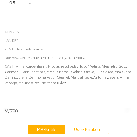
0.5
GENRES
LÄNDER
REGIE
Manuela Martelli
DREHBUCH
Manuela Martelli
Alejandra Moffat
CAST
Aline Küppenheim
,
Nicolás Sepúlveda
,
Hugo Medina
,
Alejandro Goic
,
Carmen Gloria Martinez
,
Amalia Kassai
,
Gabriel Urzúa
,
Luis Cerda
,
Ana Clara
Delfino
,
Elena Delfino
,
Salvador Guenel
,
Marcial Tagle
,
Antonia Zegers
,
Vilma
Verdejo
,
Mauricio Pesutic
,
Yasna Rídez
MB-Kritik
User-Kritiken