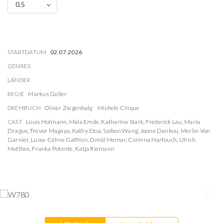
0.5
STARTDATUM
02.07.2026
GENRES
LÄNDER
REGIE
Markus Goller
DREHBUCH
Oliver Ziegenbalg
Michele Cinque
CAST
Louis Hofmann
,
Mala Emde
,
Katharina Stark
,
Frederick Lau
,
Maria
Dragus
,
Trevor Magaya
,
Kathy Etoa
,
Saibon Wang
,
Joone Dankou
,
Merlin Von
Garnier
,
Luisa-Céline Gaffron
,
Omid Memar
,
Corinna Harfouch
,
Ulrich
Matthes
,
Franka Potente
,
Katja Riemann