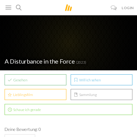
LOGIN
A Disturbance in the Force
(2023)
Gesehen
Will ich sehen
Lieblingsfilm
Sammlung
Schaue ich gerade
Deine Bewertung: 0