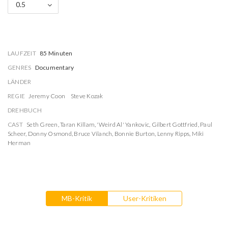
0.5
LAUFZEIT
85 Minuten
GENRES
Documentary
LÄNDER
REGIE
Jeremy Coon
Steve Kozak
DREHBUCH
CAST
Seth Green
,
Taran Killam
,
'Weird Al' Yankovic
,
Gilbert Gottfried
,
Paul
Scheer
,
Donny Osmond
,
Bruce Vilanch
,
Bonnie Burton
,
Lenny Ripps
,
Miki
Herman
MB-Kritik
User-Kritiken