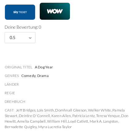
Deine Bewertung: 0
0.5
ORIGINAL TITEL
A Dog Year
GENRES
Comedy, Drama
LÄNDER
REGIE
DREHBUCH
CAST
Jeff Bridges
,
Lois Smith
,
Domhnall Gleeson
,
Welker White
,
Pamela
Stewart
,
Deirdre O'Connell
,
Karen Allen
,
Patricia Lentz
,
Teresa Yenque
,
Don
Hewitt
,
Amelia Campbell
,
William Hill
,
Loyd Catlett
,
Mark A. Langston
,
Bernadette Quigley
,
Myra Lucretia Taylor