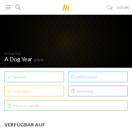
LOGIN
A Dog Year
A Dog Year
(2009)
Gesehen
Will ich sehen
Lieblingsfilm
Sammlung
Schaue ich gerade
VERFÜGBAR AUF