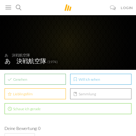
LOGIN
あゝ決戦航空隊
あゝ決戦航空隊
(1974)
Gesehen
Will ich sehen
Lieblingsfilm
Sammlung
Schaue ich gerade
Deine Bewertung: 0