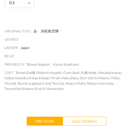
0.5
ORIGINAL TITEL
あゝ決戦航空隊
GENRES
LÄNDER
Japan
REGIE
DREHBUCH
Tatsuo Nogami
Kazuo Kasahara
CAST
Tatsuo Endō
,
Shôtarô Hayashi
,
Goro Ibuki
,
Ryō Ikebe
,
Masataka Iwao
,
Nobuo Kaneko
,
Kinya Kitaoji
,
Hiroki Matsukata
,
Shin'ichirô Mikami
,
Hideo
Murota
,
Bunta Sugawara
,
Koji Tsuruta
,
Asao Uchida
,
Tatsuo Umemiya
,
Tsunehiko Watase
,
Rinichi Yamamoto
MB-Kritik
User-Kritiken