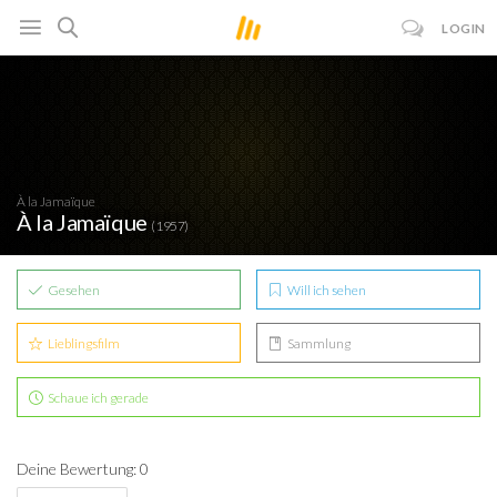
LOGIN
À la Jamaïque
À la Jamaïque
(1957)
Gesehen
Will ich sehen
Lieblingsfilm
Sammlung
Schaue ich gerade
Deine Bewertung: 0