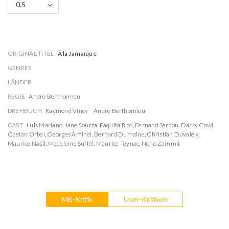
0.5
ORIGINAL TITEL
À la Jamaïque
GENRES
LÄNDER
REGIE
André Berthomieu
DREHBUCH
Raymond Vincy
André Berthomieu
CAST
Luis Mariano
,
Jane Sourza
,
Paquita Rico
,
Fernand Sardou
,
Darry Cowl
,
Gaston Orbal
,
Georges Aminel
,
Bernard Dumaine
,
Christian Duvaleix
,
Maurice Nasil
,
Madeleine Suffel
,
Maurice Teynac
,
Nono Zammit
MB-Kritik
User-Kritiken