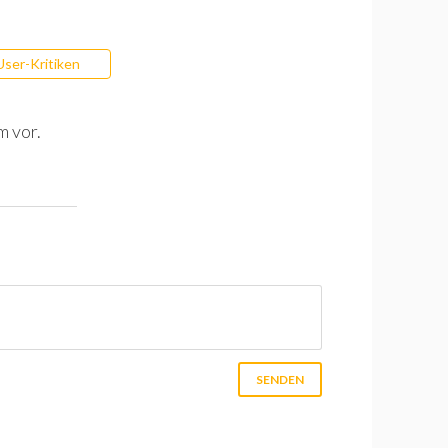
User-Kritiken
m vor.