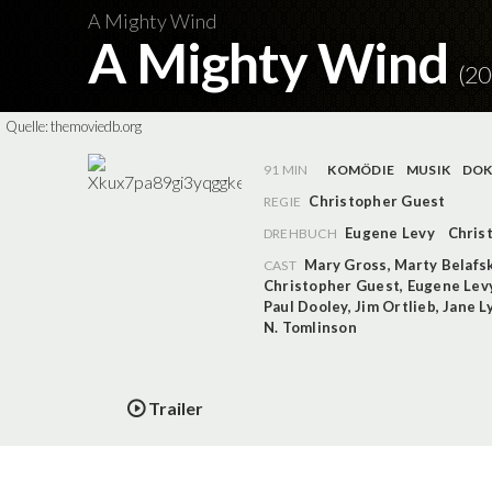
A Mighty Wind
A Mighty Wind
(20
Quelle:
themoviedb.org
91 MIN
KOMÖDIE
MUSIK
DOK
Christopher Guest
REGIE
Eugene Levy
Chris
DREHBUCH
Mary Gross
,
Marty Belafs
CAST
Christopher Guest
,
Eugene Lev
Paul Dooley
,
Jim Ortlieb
,
Jane L
N. Tomlinson
Trailer