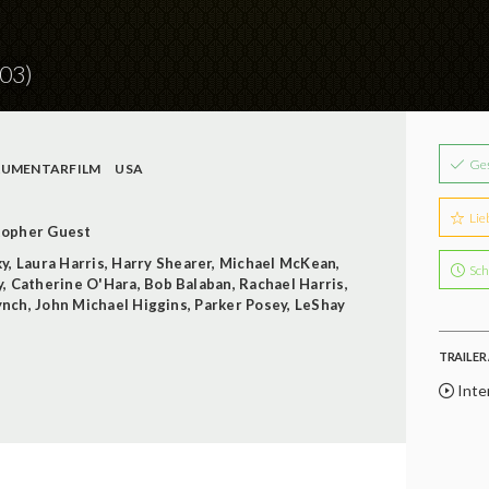
03)
Ge
UMENTARFILM
USA
Lie
topher Guest
ky
,
Laura Harris
,
Harry Shearer
,
Michael McKean
,
Sch
y
,
Catherine O'Hara
,
Bob Balaban
,
Rachael Harris
,
ynch
,
John Michael Higgins
,
Parker Posey
,
LeShay
TRAILER 
Inter