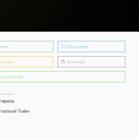
sehen
Will ich sehen
blingsfilm
Sammlung
aue ich gerade
/ VIDEOS
national Trailer