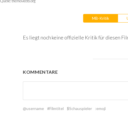
Quelle:
themoviedb.org
MB-Kritik
Es liegt noch keine offizielle Kritik für diesen Fil
KOMMENTARE
@username
#Filmtitel
$Schauspieler
:emoji