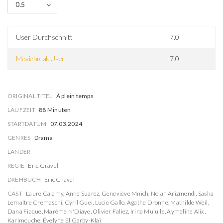
0.5
User Durchschnitt
7.0
Moviebreak User
7.0
ORIGINAL TITEL
À plein temps
LAUFZEIT
88 Minuten
STARTDATUM
07.03.2024
GENRES
Drama
LÄNDER
REGIE
Eric Gravel
DREHBUCH
Eric Gravel
CAST
Laure Calamy
,
Anne Suarez
,
Geneviève Mnich
,
Nolan Arizmendi
,
Sasha
Lemaître Cremaschi
,
Cyril Guei
,
Lucie Gallo
,
Agathe Dronne
,
Mathilde Weil
,
Dana Fiaque
,
Marème N'Diaye
,
Olivier Faliez
,
Irina Muluile
,
Aymeline Alix
,
Karimouche
,
Évelyne El Garby-Klaï