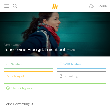
LOGIN
À plein temps
Julie - eine Frau gibt nicht auf
(2023)
Gesehen
Will ich sehen
Lieblingsfilm
Sammlung
Schaue ich gerade
Deine Bewertung: 0