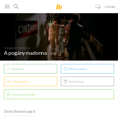
LOGIN
A pogány madonna
A pogány madonna
(1980)
Gesehen
Will ich sehen
Lieblingsfilm
Sammlung
Schaue ich gerade
Deine Bewertung: 0