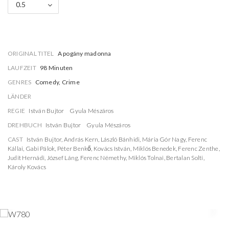
0.5
ORIGINAL TITEL
A pogány madonna
LAUFZEIT
98 Minuten
GENRES
Comedy, Crime
LÄNDER
REGIE
István Bujtor
Gyula Mészáros
DREHBUCH
István Bujtor
Gyula Mészáros
CAST
István Bujtor
,
András Kern
,
László Bánhidi
,
Mária Gór Nagy
,
Ferenc
Kállai
,
Gabi Pálok
,
Péter Benkő
,
Kovács István
,
Miklós Benedek
,
Ferenc Zenthe
,
Judit Hernádi
,
József Láng
,
Ferenc Némethy
,
Miklós Tolnai
,
Bertalan Solti
,
Károly Kovács