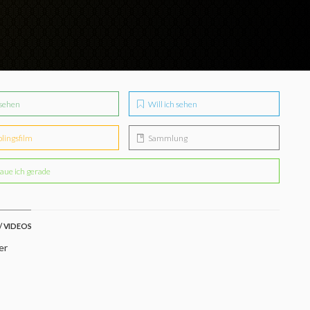
sehen
Will ich sehen
blingsfilm
Sammlung
aue ich gerade
/ VIDEOS
er