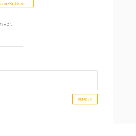
User-Kritiken
m vor.