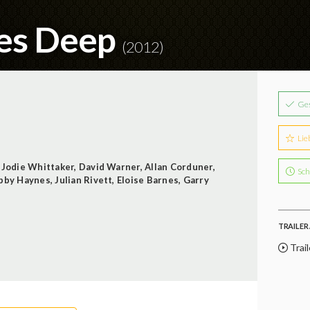
ses Deep
(2012)
Ge
Lie
,
Jodie Whittaker
,
David Warner
,
Allan Corduner
,
Sch
bby Haynes
,
Julian Rivett
,
Eloise Barnes
,
Garry
TRAILER 
Trail