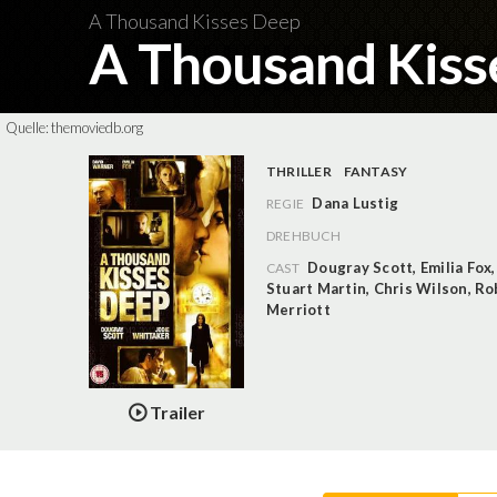
A Thousand Kisses Deep
A Thousand Kis
Quelle:
themoviedb.org
THRILLER
FANTASY
Dana Lustig
REGIE
DREHBUCH
Dougray Scott
,
Emilia Fox
CAST
Stuart Martin
,
Chris Wilson
,
Ro
Merriott
Trailer