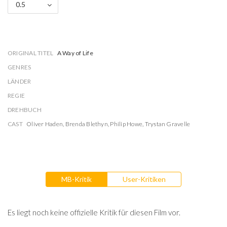
0.5
ORIGINAL TITEL
A Way of Life
GENRES
LÄNDER
REGIE
DREHBUCH
CAST
Oliver Haden
,
Brenda Blethyn
,
Philip Howe
,
Trystan Gravelle
MB-Kritik
User-Kritiken
Es liegt noch keine offizielle Kritik für diesen Film vor.