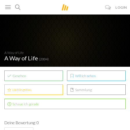
LOGIN
A Way of Life
A Way of Life
(2004)
Gesehen
Will ich sehen
Lieblingsfilm
Sammlung
Schaue ich gerade
Deine Bewertung: 0