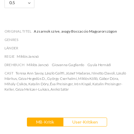
0.5
ORIGINAL TITEL
A zsarnok szíve, avagy Boccaccio Magyarországon
GENRES
LÄNDER
REGIE
Miklós Jancsó
DREHBUCH
Miklós Jancsó
Giovanna Gagliardo
Gyula Hernádi
CAST
Teresa Ann Savoy
,
László Gálffi
,
József Madaras
,
Ninetto Davoli
,
László
Márkus
,
Géza Hegedüs D.
,
György Cserhalmi
,
Miklós Köllõ
,
Gábor Dóra
,
Mihály Csikós
,
Katalin Dõry
,
Éva Preisinger
,
Irén Kispál
,
Katalin Preisinger-
Keller
,
Géza Melczer-Lukács
,
Anikó Sáfár
MB-Kritik
User-Kritiken