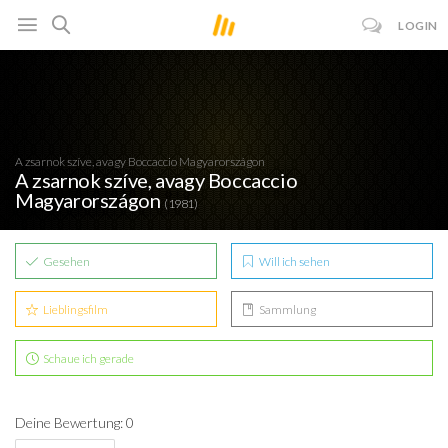
LOGIN
A zsarnok szíve, avagy Boccaccio Magyarországon
A zsarnok szíve, avagy Boccaccio
Magyarországon
(1981)
Gesehen
Will ich sehen
Lieblingsfilm
Sammlung
Schaue ich gerade
Deine Bewertung: 0