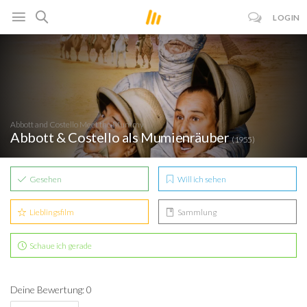
LOGIN
Abbott and Costello Meet the Mummy
Abbott & Costello als Mumienräuber
(1955)
Gesehen
Will ich sehen
Lieblingsfilm
Sammlung
Schaue ich gerade
Deine Bewertung: 0