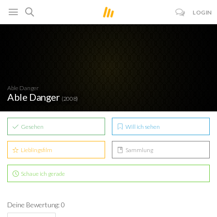
LOGIN
Able Danger
Able Danger
(2008)
Gesehen
Will ich sehen
Lieblingsfilm
Sammlung
Schaue ich gerade
Deine Bewertung: 0