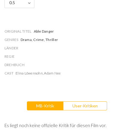
0.5
ORIGINAL TITEL
Able Danger
GENRES
Drama, Crime, Thriller
LÄNDER
REGIE
DREHBUCH
CAST
Elina Löwensohn
,
Adam Nee
MB-Kritik
User-Kritiken
Es liegt noch keine offizielle Kritik für diesen Film vor.