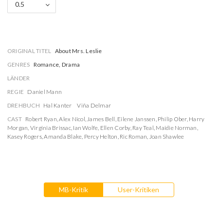
0.5
ORIGINAL TITEL
About Mrs. Leslie
GENRES
Romance, Drama
LÄNDER
REGIE
Daniel Mann
DREHBUCH
Hal Kanter
Viña Delmar
CAST
Robert Ryan
,
Alex Nicol
,
James Bell
,
Eilene Janssen
,
Philip Ober
,
Harry
Morgan
,
Virginia Brissac
,
Ian Wolfe
,
Ellen Corby
,
Ray Teal
,
Maidie Norman
,
Kasey Rogers
,
Amanda Blake
,
Percy Helton
,
Ric Roman
,
Joan Shawlee
MB-Kritik
User-Kritiken