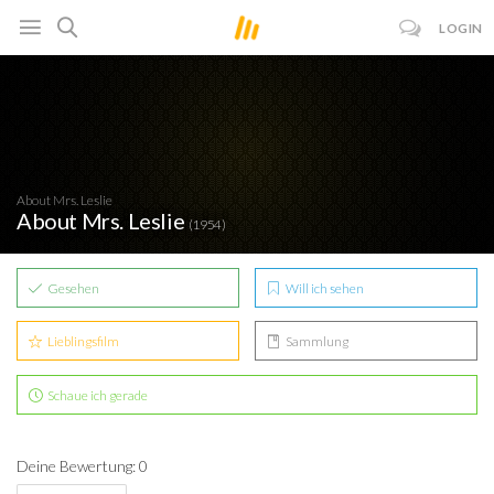
LOGIN
About Mrs. Leslie
About Mrs. Leslie
(1954)
Gesehen
Will ich sehen
Lieblingsfilm
Sammlung
Schaue ich gerade
Deine Bewertung: 0