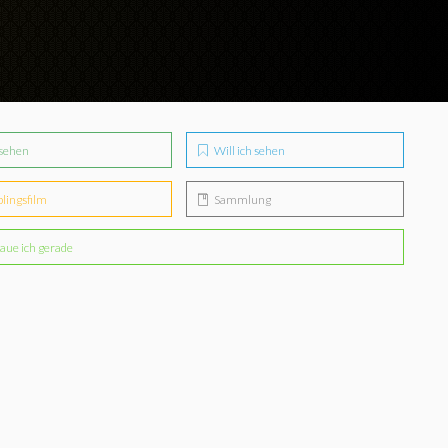
sehen
Will ich sehen
blingsfilm
Sammlung
aue ich gerade