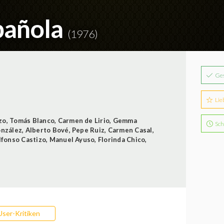
spañola
(1976)
Ge
Lie
zo
,
Tomás Blanco
,
Carmen de Lirio
,
Gemma
Sch
onzález
,
Alberto Bové
,
Pepe Ruiz
,
Carmen Casal
,
lfonso Castizo
,
Manuel Ayuso
,
Florinda Chico
,
User-Kritiken