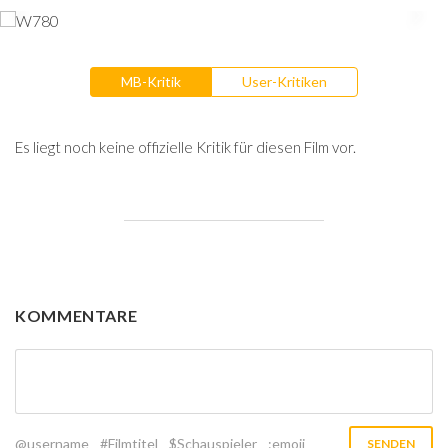
MB-Kritik
User-Kritiken
Es liegt noch keine offizielle Kritik für diesen Film vor.
KOMMENTARE
@username
#Filmtitel
$Schauspieler
:emoji