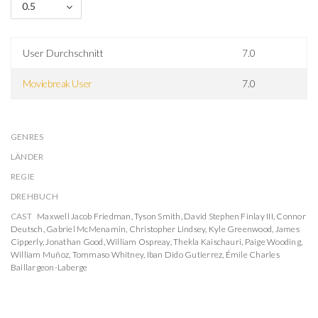
0.5
User Durchschnitt
7.0
Moviebreak User
7.0
GENRES
LÄNDER
REGIE
DREHBUCH
CAST
Maxwell Jacob Friedman
,
Tyson Smith
,
David Stephen Finlay III
,
Connor
Deutsch
,
Gabriel McMenamin
,
Christopher Lindsey
,
Kyle Greenwood
,
James
Cipperly
,
Jonathan Good
,
William Ospreay
,
Thekla Kaischauri
,
Paige Wooding
,
William Muñoz
,
Tommaso Whitney
,
Iban Dido Gutierrez
,
Émile Charles
Baillargeon-Laberge