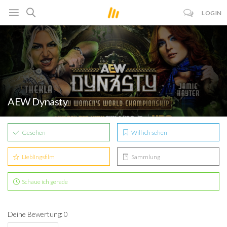
LOGIN
AEW Dynasty
Gesehen
Will ich sehen
Lieblingsfilm
Sammlung
Schaue ich gerade
Deine Bewertung: 0