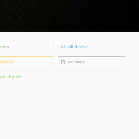
sehen
Will ich sehen
blingsfilm
Sammlung
aue ich gerade