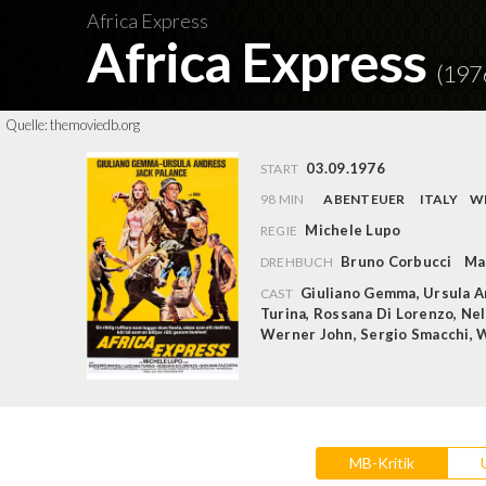
Africa Express
Africa Express
(197
Quelle:
themoviedb.org
03.09.1976
START
98 MIN
ABENTEUER
ITALY
W
Michele Lupo
REGIE
Bruno Corbucci
Ma
DREHBUCH
Giuliano Gemma
,
Ursula 
CAST
Turina
,
Rossana Di Lorenzo
,
Nel
Werner John
,
Sergio Smacchi
,
W
MB-Kritik