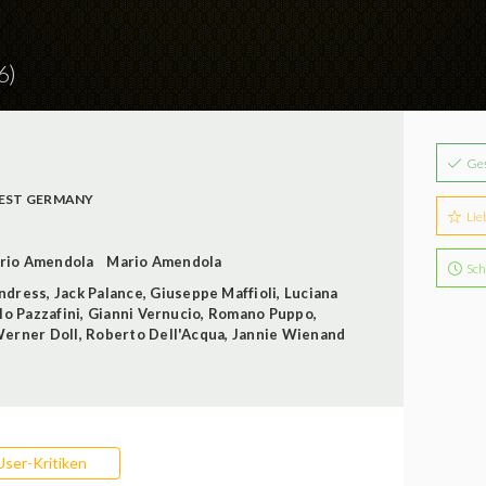
6)
Ge
EST GERMANY
Lie
rio Amendola
Mario Amendola
Sch
Andress
,
Jack Palance
,
Giuseppe Maffioli
,
Luciana
lo Pazzafini
,
Gianni Vernucio
,
Romano Puppo
,
erner Doll
,
Roberto Dell'Acqua
,
Jannie Wienand
User-Kritiken