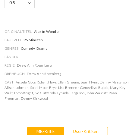
0.5
ORIGINAL TITEL
Alex in Wonder
LAUFZEIT
96 Minuten
GENRES
Comedy, Drama
LÄNDER
REGIE
Drew Ann Rosenberg
DREHBUCH
Drew Ann Rosenberg
CAST
Angela Gots
,
Robert Hays
,
Ellen Greene
,
Sean Flynn
,
Danny Masterson
,
Alison Lohman
,
Soleil Moon Frye
,
Lisa Brenner
,
Geneviève Bujold
,
Mary Kay
Wulf
,
Tom Wright
,
Ivo Cutzarida
,
Lynnda Ferguson
,
John Walcutt
,
Ryan
Freeman
,
Denny Kirkwood
MB-Kritik
User-Kritiken