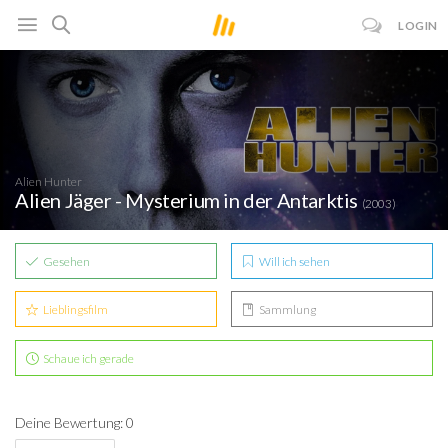
LOGIN
Alien Hunter
Alien Jäger - Mysterium in der Antarktis
(2003)
Gesehen
Will ich sehen
Lieblingsfilm
Sammlung
Schaue ich gerade
Deine Bewertung: 0