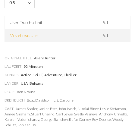
0.5
User Durchschnitt
5.1
Moviebreak User
5.1
ORIGINAL TITEL
Alien Hunter
LAUFZEIT
92 Minuten
GENRES
Action, Sci-Fi, Adventure, Thriller
LÄNDER
USA, Bulgaria
REGIE
Ron Krauss
DREHBUCH
Boaz Davidson
J.S. Cardone
CAST
James Spader
,
Janine Eser
,
John Lynch
,
Nikolai Binev
,
Leslie Stefanson
,
Aimee Graham
,
Stuart Charno
,
Carl Lewis
,
Svetla Vasileva
,
Anthony Crivello
,
Kaloian Vodenicharov
,
George Stanchev
,
Rufus Dorsey
,
Roy Dotrice
,
Woody
Schultz
,
Ron Krauss