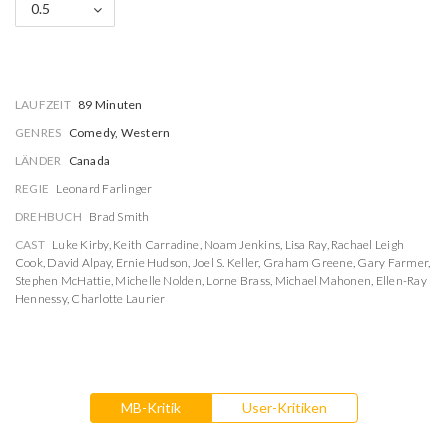
0.5
LAUFZEIT
89 Minuten
GENRES
Comedy, Western
LÄNDER
Canada
REGIE
Leonard Farlinger
DREHBUCH
Brad Smith
CAST
Luke Kirby
,
Keith Carradine
,
Noam Jenkins
,
Lisa Ray
,
Rachael Leigh
Cook
,
David Alpay
,
Ernie Hudson
,
Joel S. Keller
,
Graham Greene
,
Gary Farmer
,
Stephen McHattie
,
Michelle Nolden
,
Lorne Brass
,
Michael Mahonen
,
Ellen-Ray
Hennessy
,
Charlotte Laurier
MB-Kritik
User-Kritiken