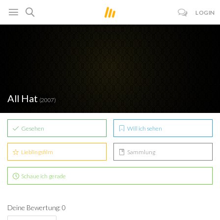
LOGIN
All Hat
(2007)
Gesehen
Will ich sehen
Lieblingsfilm
Sammlung
Schaue ich gerade
Deine Bewertung: 0