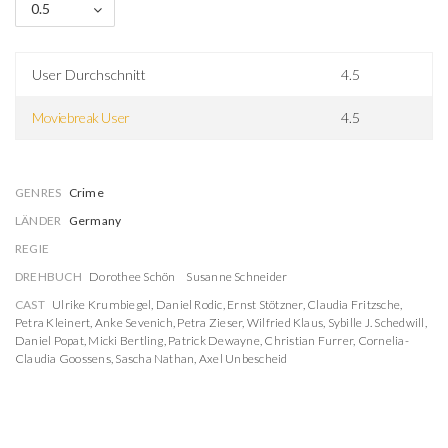
0.5
User Durchschnitt
4.5
Moviebreak User
4.5
GENRES
Crime
LÄNDER
Germany
REGIE
DREHBUCH
Dorothee Schön
Susanne Schneider
CAST
Ulrike Krumbiegel
,
Daniel Rodic
,
Ernst Stötzner
,
Claudia Fritzsche
,
Petra Kleinert
,
Anke Sevenich
,
Petra Zieser
,
Wilfried Klaus
,
Sybille J. Schedwill
,
Daniel Popat
,
Micki Bertling
,
Patrick Dewayne
,
Christian Furrer
,
Cornelia-
Claudia Goossens
,
Sascha Nathan
,
Axel Unbescheid