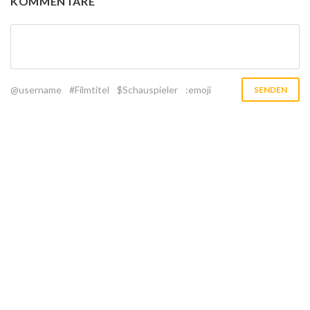
KOMMENTARE
@username
#Filmtitel
$Schauspieler
:emoji