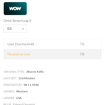
Deine Bewertung: 0
0.5
User Durchschnitt
7.0
Moviebreak User
7.0
ORIGINAL TITEL
Alvarez Kelly
LAUFZEIT
116 Minuten
STARTDATUM
08.11.1966
GENRES
Western
LÄNDER
USA
REGIE
Edward Dmytryk