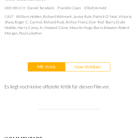
DREHBUCH
Daniel Taradash
Franklin Coen
Elliott Arnold
CAST
William Holden
,
Richard Widmark
,
Janice Rule
,
Patrick O'Neal
,
Victoria
Shaw
,
Roger C. Carmel
,
Richard Rust
,
Arthur Franz
,
Don 'Red' Barry
,
Duke
Hobbie
,
Harry Carey, Jr.
,
Howard Caine
,
Mauritz Hugo
,
Barry Atwater
,
Robert
Morgan
,
Paul Lukather
MB-Kritik
User-Kritiken
Es liegt noch keine offizielle Kritik für diesen Film vor.