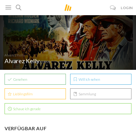
LOGIN
Alvarez Kelly
Alvarez Kelly
(1966)
Gesehen
Will ich sehen
Lieblingsfilm
Sammlung
Schaue ich gerade
VERFÜGBAR AUF