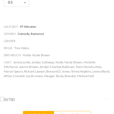
0.5
LAUFZEIT
97 Minuten
GENRES
Comedy, Romance
LÄNDER
REGIE
Trey Haley
DREHBUCH
Yvette Nicole Brown
CAST
Javicia Leslie
,
Jordan Calloway
,
Yvette Nicole Brown
,
Michelle
Mitchenor
,
Jasmin Brown
,
Amber Chardae Robinson
,
Tosin Morohunfola
,
Marcel Spears
,
Richard Lawson
,
Bernard D. Jones
,
Telma Hopkins
,
James Bland
,
Affion Crockett
,
Joy Brunson
,
Meagan Tandy
,
Brandon Micheal Hall