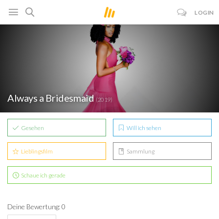
LOGIN
Always a Bridesmaid
(2019)
Gesehen
Will ich sehen
Lieblingsfilm
Sammlung
Schaue ich gerade
Deine Bewertung: 0