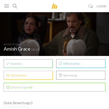
LOGIN
Amish Grace
Amish Grace
(2010)
Gesehen
Will ich sehen
Lieblingsfilm
Sammlung
Schaue ich gerade
Deine Bewertung: 0