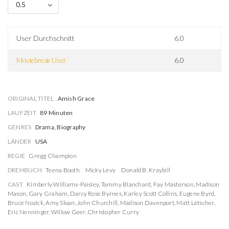
0.5
User Durchschnitt
6.0
Moviebreak User
6.0
ORIGINAL TITEL
Amish Grace
LAUFZEIT
89 Minuten
GENRES
Drama, Biography
LÄNDER
USA
REGIE
Gregg Champion
DREHBUCH
Teena Booth
Micky Levy
Donald B. Kraybill
CAST
Kimberly Williams-Paisley
,
Tammy Blanchard
,
Fay Masterson
,
Madison
Mason
,
Gary Graham
,
Darcy Rose Byrnes
,
Karley Scott Collins
,
Eugene Byrd
,
Bruce Nozick
,
Amy Sloan
,
John Churchill
,
Madison Davenport
,
Matt Letscher
,
Eric Nenninger
,
Willow Geer
,
Christopher Curry