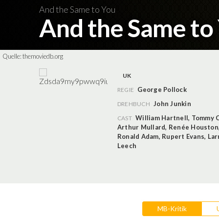
And the Same to You
And the Same to
Quelle:
themoviedb.org
UK
George Pollock
REGIE
John Junkin
DREHBUCH
William Hartnell
,
Tommy 
CAST
Arthur Mullard
,
Renée Houston
Ronald Adam
,
Rupert Evans
,
Lar
Leech
MB-Kritik