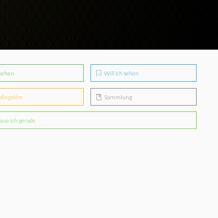
sehen
Will ich sehen
blingsfilm
Sammlung
aue ich gerade