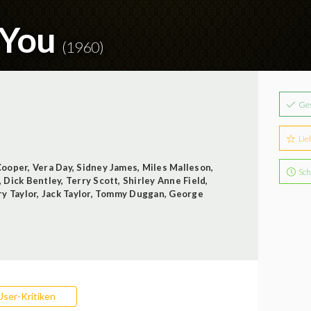
 You
(1960)
Ge
Lie
Cooper
,
Vera Day
,
Sidney James
,
Miles Malleson
,
Sch
,
Dick Bentley
,
Terry Scott
,
Shirley Anne Field
,
ry Taylor
,
Jack Taylor
,
Tommy Duggan
,
George
User-Kritiken