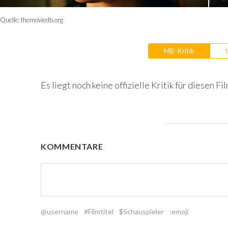
Quelle:
themoviedb.org
MB-Kritik
Es liegt noch keine offizielle Kritik für diesen Fil
KOMMENTARE
@username
#Filmtitel
$Schauspieler
:emoji