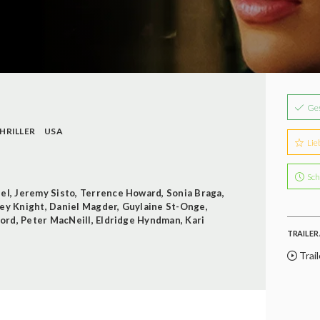
Ge
HRILLER
USA
Lie
Sch
zel
,
Jeremy Sisto
,
Terrence Howard
,
Sonia Braga
,
ley Knight
,
Daniel Magder
,
Guylaine St-Onge
,
ford
,
Peter MacNeill
,
Eldridge Hyndman
,
Kari
TRAILER 
Trail