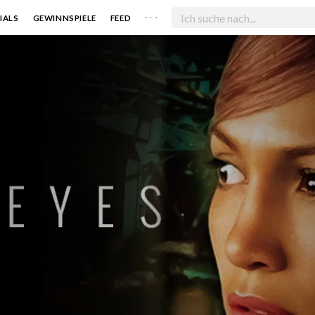
. . .
IALS
GEWINNSPIELE
FEED