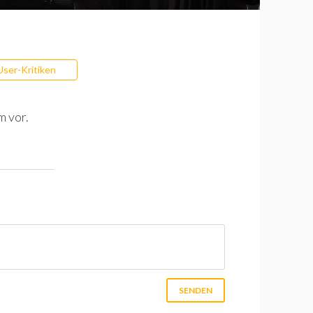
User-Kritiken
m vor.