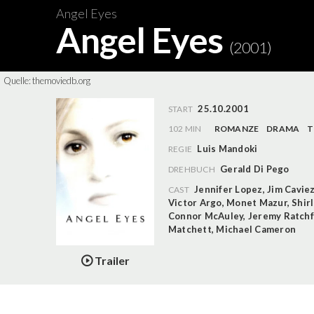
Angel Eyes
Angel Eyes
(2001)
Quelle:
themoviedb.org
25.10.2001
START
102 MIN
ROMANZE
DRAMA
T
Luis Mandoki
REGIE
Gerald Di Pego
DREHBUCH
Jennifer Lopez
,
Jim Cavie
CAST
Victor Argo
,
Monet Mazur
,
Shir
Connor McAuley
,
Jeremy Ratch
Matchett
,
Michael Cameron
Trailer