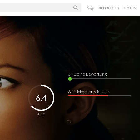
BEITRETEN
LOGIN
0
· Deine Bewertung
6.4 · Moviebreak User
6.4
Gut