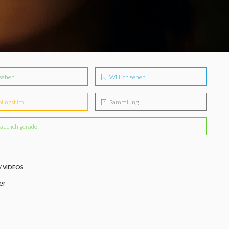
sehen
Will ich sehen
blingsfilm
Sammlung
aue ich gerade
/ VIDEOS
er