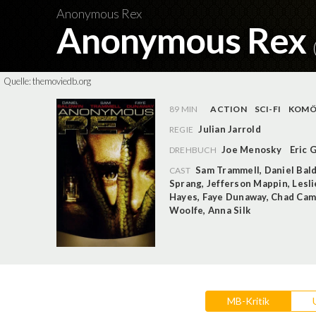
Anonymous Rex
Anonymous Rex
Quelle:
themoviedb.org
89 MIN
ACTION
SCI-FI
KOMÖ
Julian Jarrold
REGIE
Joe Menosky
Eric 
DREHBUCH
Sam Trammell
,
Daniel Bal
CAST
Sprang
,
Jefferson Mappin
,
Lesli
Hayes
,
Faye Dunaway
,
Chad Cami
Woolfe
,
Anna Silk
MB-Kritik