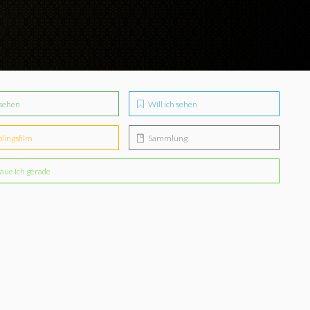
sehen
Will ich sehen
blingsfilm
Sammlung
aue ich gerade