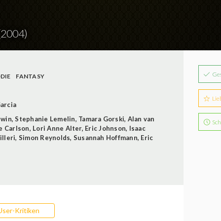
(2004)
Ge
DIE
FANTASY
Lie
Garcia
dwin
,
Stephanie Lemelin
,
Tamara Gorski
,
Alan van
Sch
e Carlson
,
Lori Anne Alter
,
Eric Johnson
,
Isaac
lleri
,
Simon Reynolds
,
Susannah Hoffmann
,
Eric
User-Kritiken