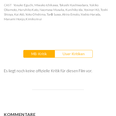
CAST
Yosuke Eguchi
,
Miwako Ichikawa
,
Takashi Kashiwabara
,
Yukiko
Okamoto
,
Haruhiko Kato
,
Naomasa Musaka
,
Kunihiko Ida
,
Yosinori Kô
,
Toshi
Shioya
,
Kai Atô
,
Yoko Ohshima
,
Tarō Suwa
,
Akira Emoto
,
Yoshio Harada
,
Manami Honjo
,
Kimiko Inui
MB-Kritik
User-Kritiken
Es liegt noch keine offizielle Kritik für diesen Film vor.
KOMMENTARE