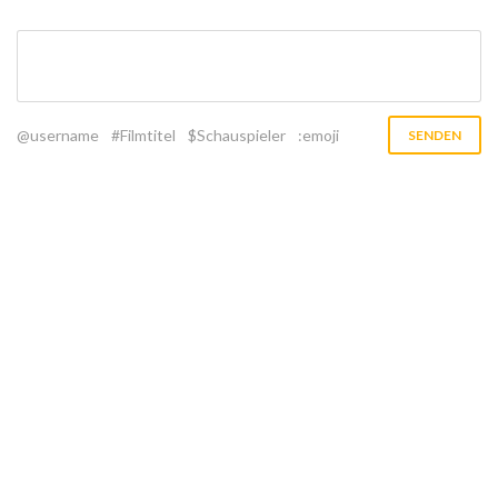
@username
#Filmtitel
$Schauspieler
:emoji