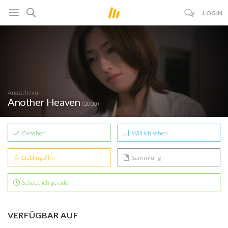
LOGIN
Anaza hevun
Another Heaven
(2000)
Gesehen
Will ich sehen
Lieblingsfilm
Sammlung
Schaue ich gerade
VERFÜGBAR AUF