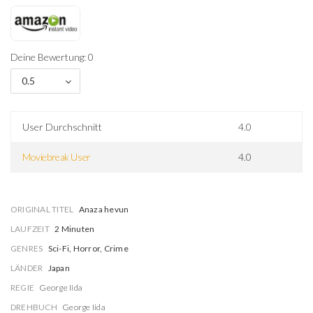
Deine Bewertung: 0
0.5
User Durchschnitt
4.0
Moviebreak User
4.0
ORIGINAL TITEL
Anaza hevun
LAUFZEIT
2 Minuten
GENRES
Sci-Fi, Horror, Crime
LÄNDER
Japan
REGIE
George Iida
DREHBUCH
George Iida