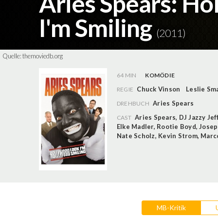
Aries Spears: Ho
I'm Smiling
(2011)
Quelle:
themoviedb.org
64 MIN
KOMÖDIE
Chuck Vinson
Leslie Sma
REGIE
Aries Spears
DREHBUCH
Aries Spears
,
DJ Jazzy Jef
CAST
Elke Madler
,
Rootie Boyd
,
Josep
Nate Scholz
,
Kevin Strom
,
Marco
MB-Kritik