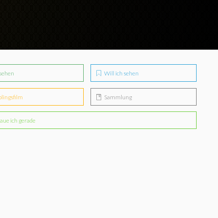
sehen
Will ich sehen
blingsfilm
Sammlung
aue ich gerade