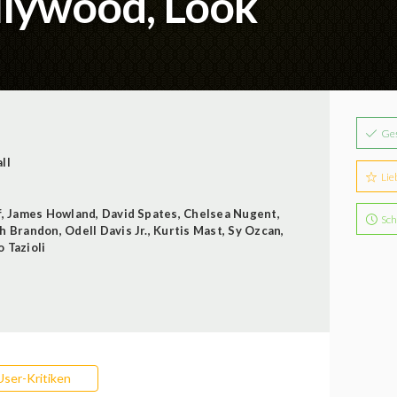
llywood, Look
Ge
ll
Lie
f
,
James Howland
,
David Spates
,
Chelsea Nugent
,
Sch
h Brandon
,
Odell Davis Jr.
,
Kurtis Mast
,
Sy Ozcan
,
 Tazioli
User-Kritiken