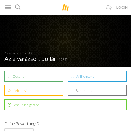
LOGIN
Az elvarázsolt dollár
Az elvarázsolt dollár
(1985)
Gesehen
Will ich sehen
Lieblingsfilm
Sammlung
Schaue ich gerade
Deine Bewertung: 0