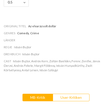
0.5
ORIGINAL TITEL
Az elvarázsolt dollár
GENRES
Comedy, Crime
LÄNDER
REGIE
István Bujtor
DREHBUCH
István Bujtor
CAST
István Bujtor
,
András Kern
,
Zoltán Basilides
,
Ferenc Zenthe
,
János
Derzsi
,
András Fekete
,
Margit Földessy
,
István Hunyadkürthy
,
Zsolt
Körtvélyessy
,
Antal Leisen
,
István Szilágyi
MB-Kritik
User-Kritiken