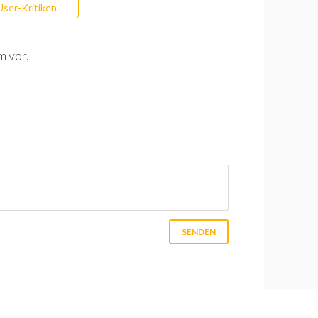
User-Kritiken
m vor.