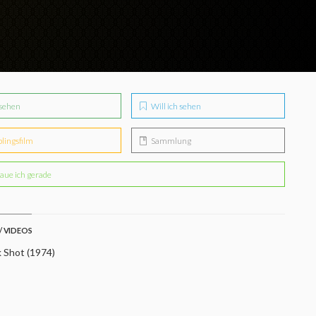
sehen
Will ich sehen
blingsfilm
Sammlung
aue ich gerade
/ VIDEOS
 Shot (1974)