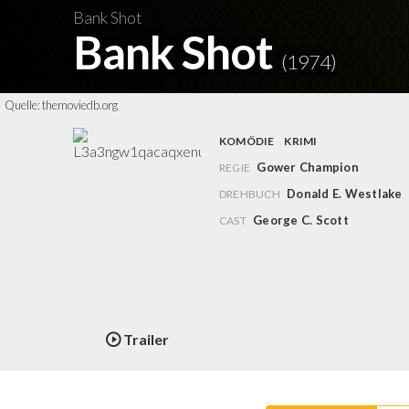
Bank Shot
Bank Shot
(1974)
Quelle:
themoviedb.org
KOMÖDIE
KRIMI
Gower Champion
REGIE
Donald E. Westlake
DREHBUCH
George C. Scott
CAST
Trailer