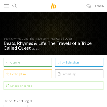
LOGIN
Beats Rhymes & Life: The Travels of A Tribe Called Quest
Beats, Rhymes & Life:The Travels of a Tribe
Called Quest
(2011)
Gesehen
Will ich sehen
Lieblingsfilm
Sammlung
Schaue ich gerade
Deine Bewertung: 0