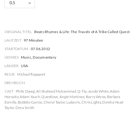
0.5
ORIGINAL TITEL
Beats Rhymes & Life: The Travels of A Tribe Called Quest
LAUFZEIT
97 Minuten
STARTDATUM
07.06.2012
GENRES
Music, Documentary
LÄNDER
USA
REGIE
Michael Rapaport
DREHBUCH
CAST
Phife Dawg
,
Ali Shaheed Muhammad
,
Q-Tip
,
Jarobi White
,
Adam
Horovitz
,
Adam Yauch
,
Questlove
,
Angie Martinez
,
Barry Weiss
,
Barbara
Esmilla
,
Bobbito Garcia
,
Cheryl Taylor
,
Ludacris
,
Chris Lighty
,
Deisha Head
Taylor
,
Drea Smith